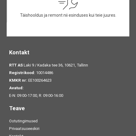
Täishooldus ja remont nii esinduses kui teie juures.
Kontakt
RTT AS
Laki 9 / Kadaka tee 36, 10621, Tallinn
Registrikood:
10014486
KMKR nr:
EE100264623
Avatud:
E-N: 09:00-17:00, R: 09:00-16:00
Teave
Ostutingimused
Privaatsuseeskiri