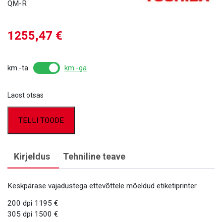
QM-R
1255,47
€
km.-ta
km.-ga
Laost otsas
TELLI TOODE
Kirjeldus
Tehniline teave
Keskpärase vajadustega ettevõttele mõeldud etiketiprinter.
200 dpi 1195 €
305 dpi 1500 €