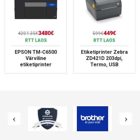
3480€
449€
4201.35€
599€
RTT LAOS
RTT LAOS
EPSON TM-C6500
Etiketiprinter Zebra
Värviline
ZD421D 203dpi,
etiketiprinter
Termo, USB
VAATA TOODET
VAATA TOODET