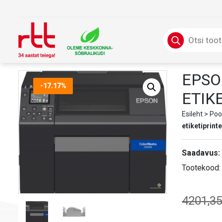
Skip
to
content
Products
search
EPSO
-17.17%
ETIK
Esileht
>
Poo
etiketiprinte
Saadavus:
Tootekood
4201,3