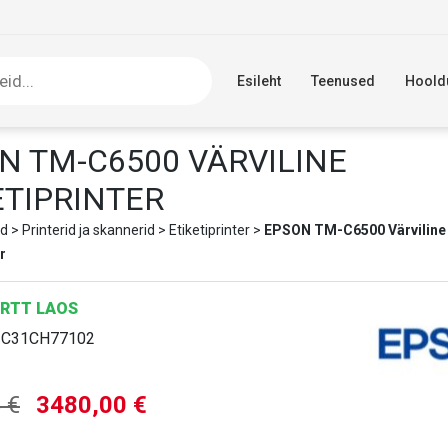
Esileht
Teenused
Hoold
N TM-C6500 VÄRVILINE
ETIPRINTER
d
>
Printerid ja skannerid
>
Etiketiprinter
>
EPSON TM-C6500 Värviline
r
RTT LAOS
:
C31CH77102
Algne
Current
5
€
3480,00
€
hind
price