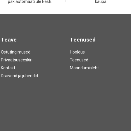
pakiautomaati üle Eesti.
kaupa.
Teave
Teenused
Ostutingimused
Hooldus
Privaatsuseeskiri
Teenused
Kontakt
Maandumisleht
Draiverid ja juhendid