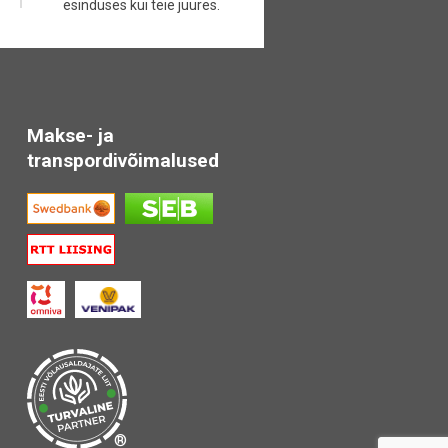
esinduses kui teie juures.
Makse- ja
transpordivõimalused
®