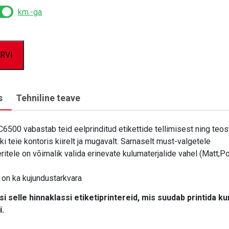
km.-ga
oli:
is:
4201,35 €.
3480,00 €.
RVI
s
Tehniline teave
500 vabastab teid eelprinditud etikettide tellimisest ning teos
üki teie kontoris kiirelt ja mugavalt. Sarnaselt must-valgetele
eritele on võimalik valida erinevate kulumaterjalide vahel (Matt;Po
on ka kujundustarkvara
i selle hinnaklassi etiketiprintereid, mis suudab printida 
i.