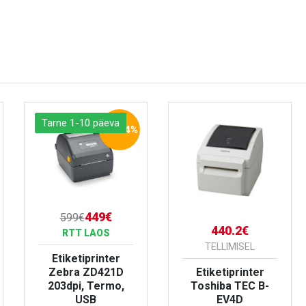
Tarne 1-10 päeva
-25.04%
449€
599€
440.2€
RTT LAOS
TELLIMISEL
Etiketiprinter
Zebra ZD421D
Etiketiprinter
203dpi, Termo,
Toshiba TEC B-
USB
EV4D