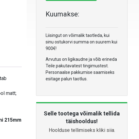
Kuumakse:
Liisingut on võimalik taotleda, kui
sinu ostukorvi summa on suurem kui
900€!
Arvutus on ligikaudne ja võib erineda
Teile pakutavatest tingimustest.
Personaalse pakkumise saamiseks
tab
esitage palun taotlus.
ol matt;
Selle tootega võimalik tellida
kuni 215mm
täishooldus!
Hoolduse tellimiseks kliki siia.