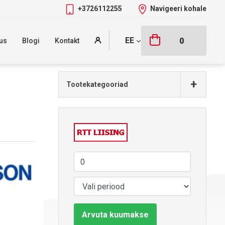
+3726112255
Navigeeri kohale
EE
0
us
Blogi
Kontakt
+
Tootekategooriad
Arvuta kuumakse