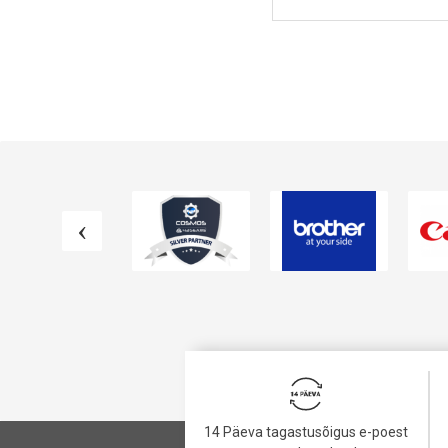
VAATA TOODET
VAATA TOODET
14 Päeva tagastusõigus e-poest