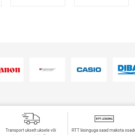
VAATA TOODET
VAATA TOODET
Transport ukselt uksele või
RTT liisinguga saad maksta osad