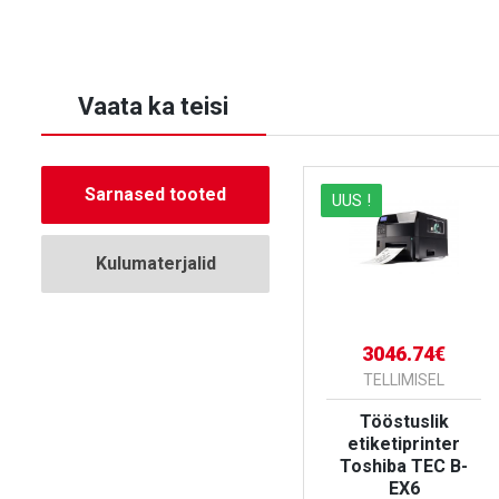
Vaata ka teisi
Sarnased tooted
ALLAHINDLUS
UUS !
Kulumaterjalid
3046.74€
1528.98€
TELLIMISEL
TELLIMISEL
Tööstuslik
Epson TM-C3500
etiketiprinter
C
Värviline
Toshiba TEC B-
etiketiprinter
EX6