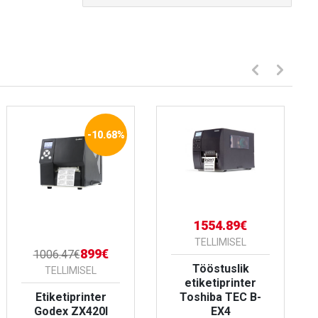
-10.68%
1554.89€
TELLIMISEL
899€
1006.47€
Tööstuslik
TELLIMISEL
etiketiprinter
Etiketiprinter
Toshiba TEC B-
Godex ZX420I
EX4