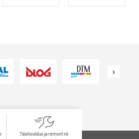
VAATA TOODET
VAATA TOODET
e
Täishooldus ja remont nii