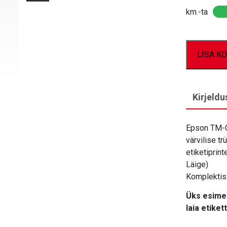
km.-ta
LISA KO
Kirjeldu
Epson TM-C6
värvilise tr
etiketiprint
Läige)
Komplektis 
Üks esimes
laia etikett