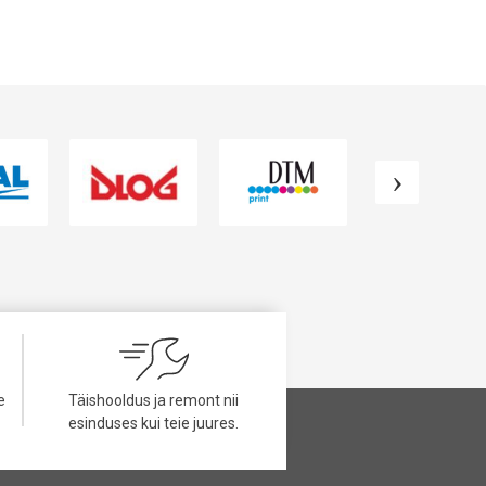
e
Täishooldus ja remont nii
esinduses kui teie juures.