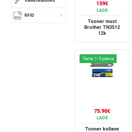
Valveseadmed
159€
LAOS
RFID
Tooner must
Brother TN3512
12k
VAATA TOODET
Tarne 1-5 päeva
75.90€
LAOS
Tooner kollane