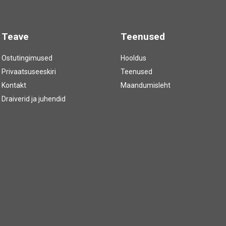
Teave
Teenused
Ostutingimused
Hooldus
Privaatsuseeskiri
Teenused
Kontakt
Maandumisleht
Draiverid ja juhendid