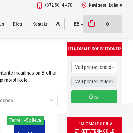
+372 5014 470
Navigeeri kohale
EE
0
us
Blogi
Kontakt
LEIA OMALE SOBIV TOONER
interite maailmas on Brother
a mõistlikele
Otsi
Tarne 1-5 päeva
LEIA OMALE SOBIV
ETIKETT/TERMOKILE