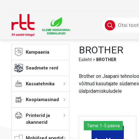
Skip
to
content
Products
search
BROTHER
Kampaania
Esileht
>
BROTHER
Seadmete rent
Brother on Jaapani tehnoloo
võitnud kasutajate südameid
Kassatehnika
ülalpidamiskuludele
Koopiamasinad
Printerid ja
skannerid
Tarne 1-5 päeva
Mobiilsed arvutid