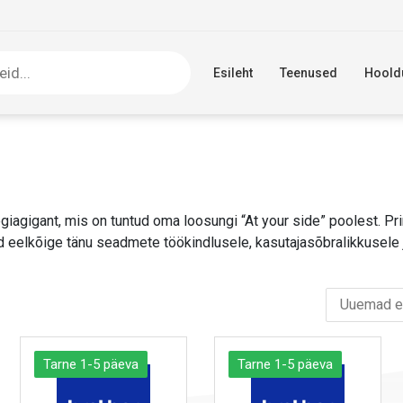
Esileht
Teenused
Hoold
giagigant, mis on tuntud oma loosungi “At your side” poolest. Pr
 eelkõige tänu seadmete töökindlusele, kasutajasõbralikkusele j
Tarne 1-5 päeva
Tarne 1-5 päeva