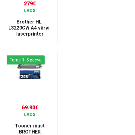
279€
LAOS
Brother HL-
L3220CW A4 värvi-
laserprinter
VAATA TOODET
Tarne 1-5 päeva
69.90€
LAOS
Tooner must
BROTHER