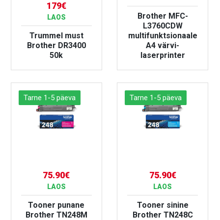
179€
Brother MFC-
LAOS
L3760CDW
Trummel must
multifunktsionaale
Brother DR3400
A4 värvi-
50k
laserprinter
VAATA TOODET
VAATA TOODET
Tarne 1-5 päeva
Tarne 1-5 päeva
75.90€
75.90€
LAOS
LAOS
Tooner punane
Tooner sinine
Brother TN248M
Brother TN248C