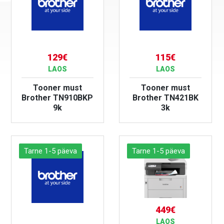
129€
115€
LAOS
LAOS
Tooner must
Tooner must
Brother TN910BKP
Brother TN421BK
9k
3k
VAATA TOODET
VAATA TOODET
Tarne 1-5 päeva
Tarne 1-5 päeva
449€
LAOS