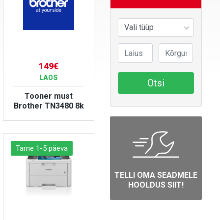
149€
LAOS
Otsi
Tooner must
Brother TN3480 8k
VAATA TOODET
Tarne 1-5 päeva
TELLI OMA SEADMELE
HOOLDUS SIIT!