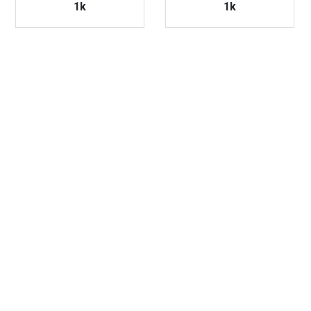
1k
1k
VAATA TOODET
VAATA TOODET