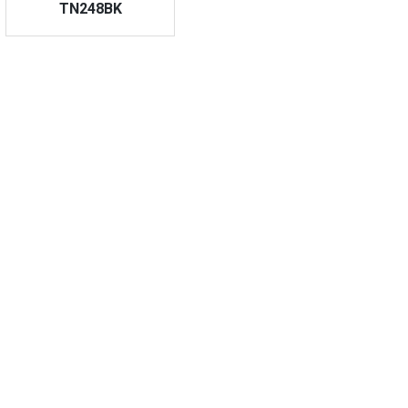
TN248BK
VAATA TOODET