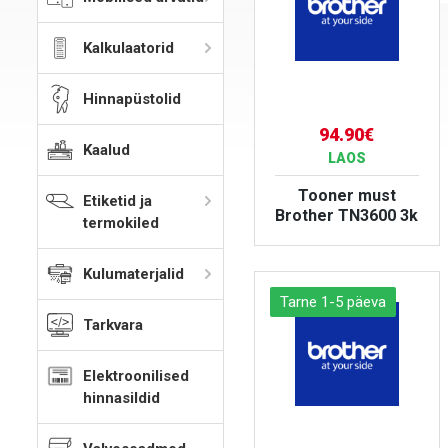
Kalkulaatorid
Hinnapüstolid
94.90€
Kaalud
LAOS
Tooner must
Etiketid ja
Brother TN3600 3k
termokiled
VAATA TOODET
Kulumaterjalid
Tarne 1-5 päeva
Tarkvara
Elektroonilised
hinnasildid