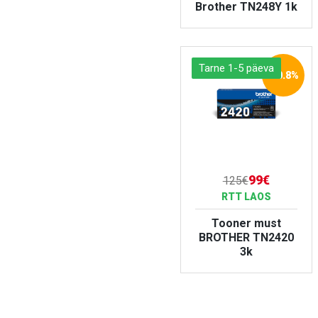
Brother TN248Y 1k
VAATA TOODET
Tarne 1-5 päeva
-20.8%
99€
125€
RTT LAOS
Tooner must
BROTHER TN2420
3k
VAATA TOODET