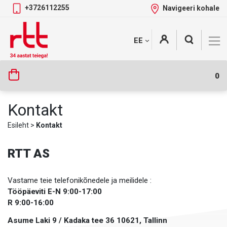
+3726112255
Navigeeri kohale
Skip
+
EE
Tootekategooriad
to
content
0
Kontakt
Esileht
>
Kontakt
RTT AS
Vastame teie telefonikõnedele ja meilidele :
Tööpäeviti E-N 9:00-17:00
R 9:00-16:00
Asume Laki 9 / Kadaka tee 36 10621, Tallinn