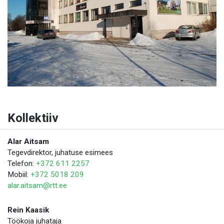
Kollektiiv
Alar Aitsam
Tegevdirektor, juhatuse esimees
Telefon:
+372 611 2257
Mobiil:
+372 5018 209
alar.aitsam@rtt.ee
Rein Kaasik
Töökoja juhataja