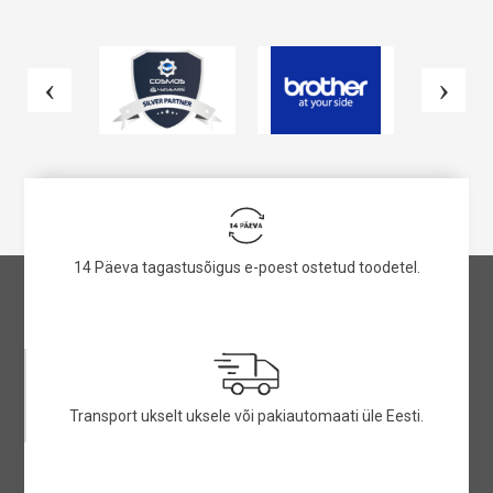
14 Päeva tagastusõigus e-poest ostetud toodetel.
Transport ukselt uksele või pakiautomaati üle Eesti.