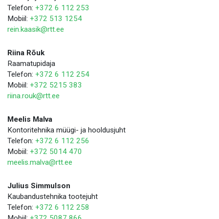
Telefon:
+372 6 112 253
Mobiil:
+372 513 1254
rein.kaasik@rtt.ee
Riina Rõuk
Raamatupidaja
Telefon:
+372 6 112 254
Mobiil:
+372 5215 383
riina.rouk@rtt.ee
Meelis Malva
Kontoritehnika müügi- ja hooldusjuht
Telefon:
+372 6 112 256
Mobiil:
+372 5014 470
meelis.malva@rtt.ee
Julius Simmulson
Kaubandustehnika tootejuht
Telefon:
+372 6 112 258
Mobiil:
+372 5087 866