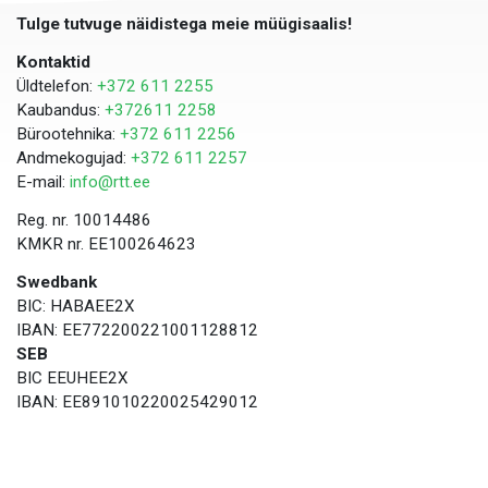
Tulge tutvuge näidistega meie müügisaalis!
Kontaktid
Üldtelefon:
+372 611 2255
Kaubandus:
+372611 2258
Bürootehnika:
+372 611 2256
Andmekogujad:
+372 611 2257
E-mail:
info@rtt.ee
Reg. nr. 10014486
KMKR nr. EE100264623
Swedbank
BIC: HABAEE2X
IBAN: EE772200221001128812
SEB
BIC EEUHEE2X
IBAN: EE891010220025429012