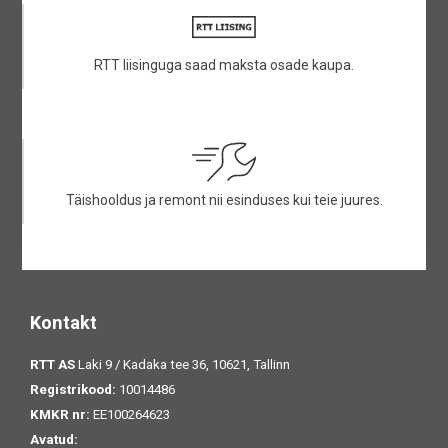
RTT liisinguga saad maksta osade kaupa.
Täishooldus ja remont nii esinduses kui teie juures.
Kontakt
RTT AS
Laki 9 / Kadaka tee 36, 10621, Tallinn
Registrikood:
10014486
KMKR nr:
EE100264623
Avatud: