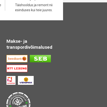
e
Täishooldus ja remont nii
esinduses kui teie juures.
Makse- ja
transpordivõimalused