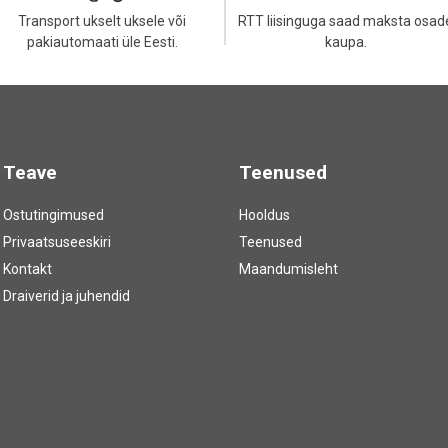
Transport ukselt uksele või
RTT liisinguga saad maksta osad
pakiautomaati üle Eesti.
kaupa.
Teave
Teenused
Ostutingimused
Hooldus
Privaatsuseeskiri
Teenused
Kontakt
Maandumisleht
Draiverid ja juhendid