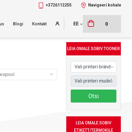
+3726112255
Navigeeri kohale
EE
0
us
Blogi
Kontakt
LEIA OMALE SOBIV TOONER
Otsi
LEIA OMALE SOBIV
ETIKETT/TERMOKILE