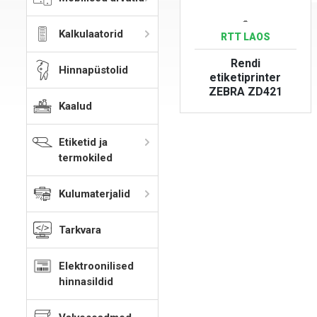
-
Kalkulaatorid
RTT LAOS
Rendi
Hinnapüstolid
etiketiprinter
ZEBRA ZD421
Kaalud
VAATA TOODET
Etiketid ja
termokiled
Kulumaterjalid
Tarkvara
Elektroonilised
hinnasildid