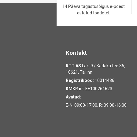
14 Päeva tagastusõigus e-poest
ostetud toodetel.
Kontakt
RTT AS
Laki 9 / Kadaka tee 36,
10621, Tallinn
Registrikood:
10014486
KMKR nr:
EE100264623
Avatud:
E-N: 09:00-17:00, R: 09:00-16:00