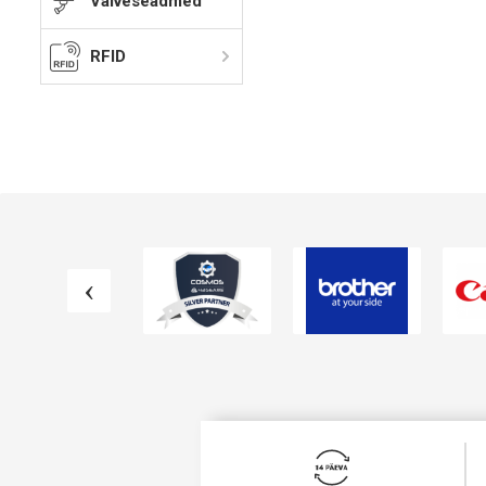
Valveseadmed
RFID