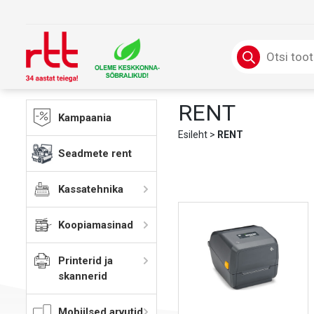
Skip
to
content
Products
search
RENT
Kampaania
Esileht
>
RENT
Seadmete rent
Kassatehnika
Koopiamasinad
Printerid ja
skannerid
Mobiilsed arvutid