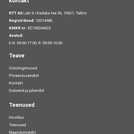
Kontakt
RTT AS
Laki 9 / Kadaka tee 36, 10621, Tallinn
Registrikood:
10014486
KMKR nr:
EE100264623
Avatud:
E-N: 09:00-17:00, R: 09:00-16:00
Teave
Ostutingimused
Privaatsuseeskiri
Kontakt
Draiverid ja juhendid
Teenused
Hooldus
Teenused
Maandumisleht