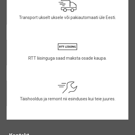
Transport ukselt uksele või pakiautomaati üle Eesti.
RTT liisinguga saad maksta osade kaupa.
Täishooldus ja remont nii esinduses kui teie juures.