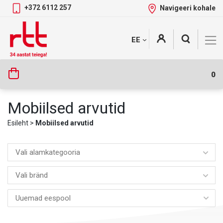
+372 6112 257
Navigeeri kohale
Skip
+
EE
Tootekategooriad
to
content
0
Mobiilsed arvutid
Esileht
>
Mobiilsed arvutid
Vali alamkategooria
Vali bränd