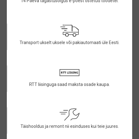
14 Päeva tagastusõigus e-poest ostetud toodetel.
Transport ukselt uksele või pakiautomaati üle Eesti.
RTT liisinguga saad maksta osade kaupa.
Täishooldus ja remont nii esinduses kui teie juures.