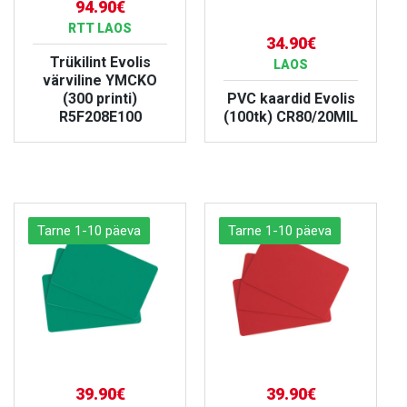
94.90€
RTT LAOS
34.90€
Trükilint Evolis
LAOS
värviline YMCKO
(300 printi)
PVC kaardid Evolis
R5F208E100
(100tk) CR80/20MIL
VAATA TOODET
VAATA TOODET
Tarne 1-10 päeva
Tarne 1-10 päeva
39.90€
39.90€