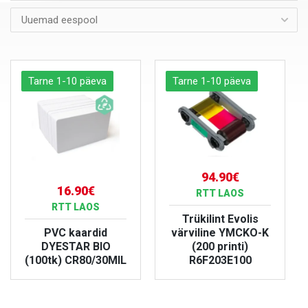
Tarne 1-10 päeva
Tarne 1-10 päeva
94.90€
16.90€
RTT LAOS
RTT LAOS
Trükilint Evolis
PVC kaardid
värviline YMCKO-K
DYESTAR BIO
(200 printi)
(100tk) CR80/30MIL
R6F203E100
VAATA TOODET
VAATA TOODET