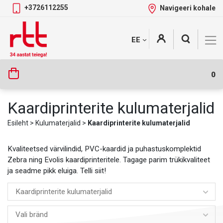
+3726112255
Navigeeri kohale
Skip
+
EE
Tootekategooriad
to
content
0
Kaardiprinterite kulumaterjalid
Esileht
>
Kulumaterjalid
>
Kaardiprinterite kulumaterjalid
Kvaliteetsed värvilindid, PVC-kaardid ja puhastuskomplektid
Zebra ning Evolis kaardiprinteritele. Tagage parim trükikvaliteet
ja seadme pikk eluiga. Telli siit!
Kaardiprinterite kulumaterjalid
Vali bränd