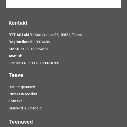
Kontakt
RTT AS
Laki 9 / Kadaka tee 36, 10621, Tallinn
Registrikood:
10014486
KMKR nr:
EE100264623
Avatud:
E-N: 09:00-17:00, R: 09:00-16:00
Teave
Ostutingimused
Privaatsuseeskiri
Kontakt
Draiverid ja juhendid
Teenused