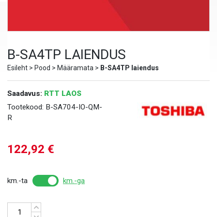
B-SA4TP LAIENDUS
Esileht
>
Pood
>
Määramata
>
B-SA4TP laiendus
Saadavus:
RTT LAOS
Tootekood:
B-SA704-IO-QM-
R
122,92
€
km.-ta
km.-ga
Kogus