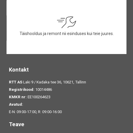
Täishooldus ja remont nii esinduses kui teie juures.
Kontakt
RTT AS
Laki 9 / Kadaka tee 36, 10621, Tallinn
Registrikood:
10014486
KMKR nr:
EE100264623
Avatud:
E-N: 09:00-17:00, R: 09:00-16:00
Teave