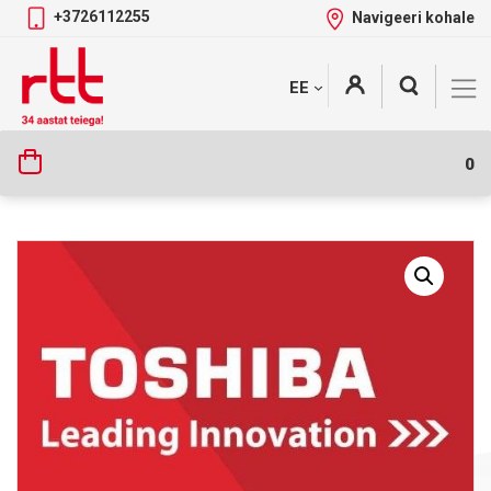
+3726112255
Navigeeri kohale
Skip
+
EE
Tootekategooriad
to
content
0