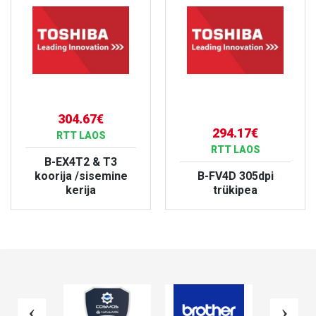
304.67€
294.17€
RTT LAOS
RTT LAOS
B-EX4T2 & T3
koorija /sisemine
B-FV4D 305dpi
kerija
trükipea
VAATA TOODET
VAATA TOODET