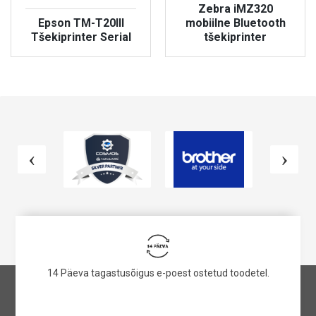
Zebra iMZ320
Epson TM-T20III
mobiilne Bluetooth
Tšekiprinter Serial
tšekiprinter
VAATA TOODET
VAATA TOODET
14 Päeva tagastusõigus e-poest ostetud toodetel.