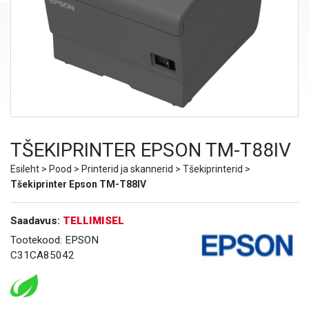
TŠEKIPRINTER EPSON TM-T88IV
Esileht
>
Pood
>
Printerid ja skannerid
>
Tšekiprinterid
>
Tšekiprinter Epson TM-T88IV
Saadavus:
TELLIMISEL
Tootekood:
EPSON
C31CA85042