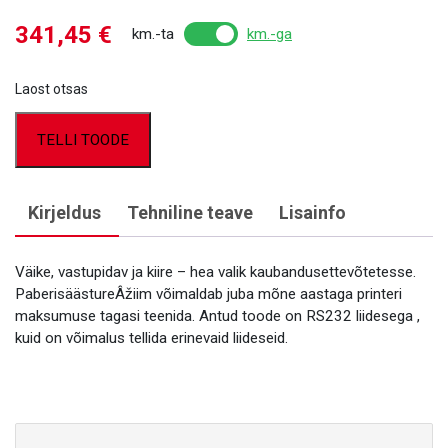
341,45
€
km.-ta
km.-ga
Laost otsas
TELLI TOODE
Kirjeldus
Tehniline teave
Lisainfo
Väike, vastupidav ja kiire – hea valik kaubandusettevõtetesse.
PaberisäästureÂžiim võimaldab juba mõne aastaga printeri
maksumuse tagasi teenida. Antud toode on RS232 liidesega ,
kuid on võimalus tellida erinevaid liideseid.