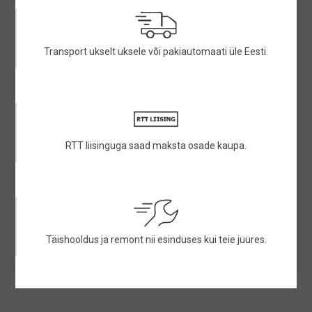
Transport ukselt uksele või pakiautomaati üle Eesti.
RTT liisinguga saad maksta osade kaupa.
Täishooldus ja remont nii esinduses kui teie juures.