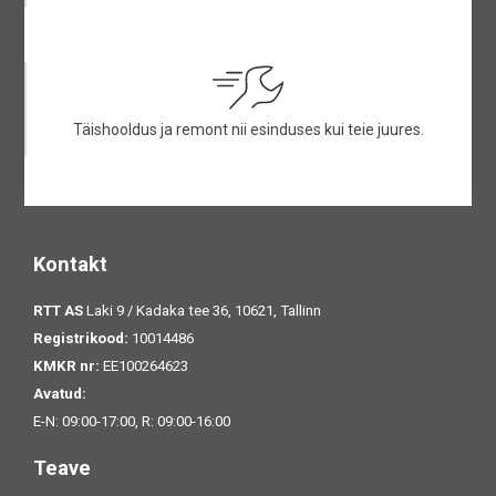
Täishooldus ja remont nii esinduses kui teie juures.
Kontakt
RTT AS
Laki 9 / Kadaka tee 36, 10621, Tallinn
Registrikood:
10014486
KMKR nr:
EE100264623
Avatud:
E-N: 09:00-17:00, R: 09:00-16:00
Teave