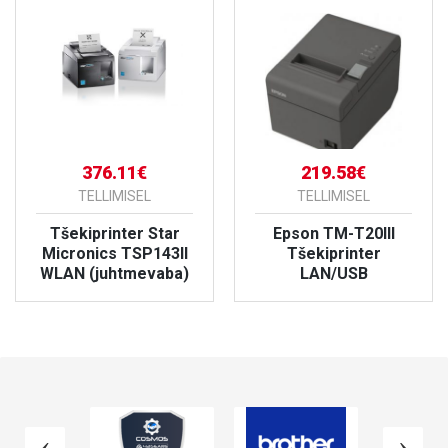
376.11€
219.58€
TELLIMISEL
TELLIMISEL
Tšekiprinter Star
Epson TM-T20III
Micronics TSP143II
Tšekiprinter
WLAN (juhtmevaba)
LAN/USB
VAATA TOODET
VAATA TOODET