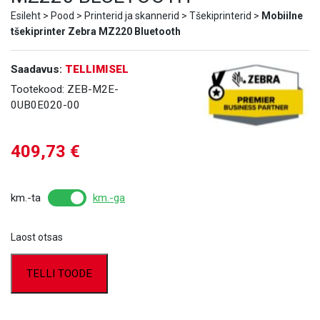
Esileht
>
Pood
>
Printerid ja skannerid
>
Tšekiprinterid
>
Mobiilne
tšekiprinter Zebra MZ220 Bluetooth
Saadavus:
TELLIMISEL
Tootekood:
ZEB-M2E-
0UB0E020-00
409,73
€
km.-ta
km.-ga
Laost otsas
TELLI TOODE