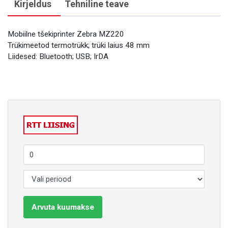
Kirjeldus
Tehniline teave
Mobiilne tšekiprinter Zebra MZ220
Trükimeetod termotrükk; trüki laius 48 mm
Liidesed: Bluetooth; USB; IrDA
Arvuta kuumakse