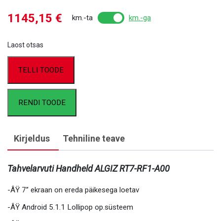
1145,15
€
km.-ta
km.-ga
Laost otsas
TELLI TOODE
RENDI TOODE
Kirjeldus
Tehniline teave
Tahvelarvuti Handheld ALGIZ RT7-RF1-A00
-ÂŸ 7” ekraan on ereda päikesega loetav
-ÂŸ Android 5.1.1 Lollipop op.süsteem