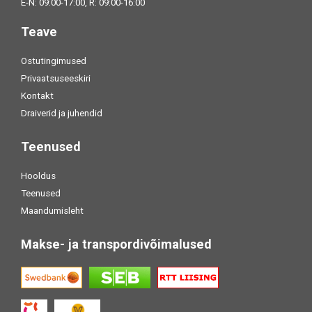
E-N: 09:00-17:00, R: 09:00-16:00
Teave
Ostutingimused
Privaatsuseeskiri
Kontakt
Draiverid ja juhendid
Teenused
Hooldus
Teenused
Maandumisleht
Makse- ja transpordivõimalused