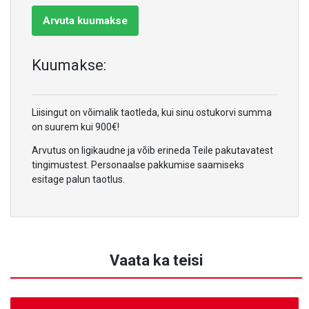
Arvuta kuumakse
Kuumakse:
Liisingut on võimalik taotleda, kui sinu ostukorvi summa
on suurem kui 900€!
Arvutus on ligikaudne ja võib erineda Teile pakutavatest
tingimustest. Personaalse pakkumise saamiseks
esitage palun taotlus.
Vaata ka teisi