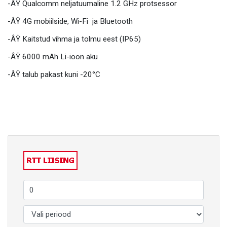
-ÂŸ Qualcomm neljatuumaline 1.2 GHz protsessor
-ÂŸ 4G mobiilside, Wi-Fi ja Bluetooth
-ÂŸ Kaitstud vihma ja tolmu eest (IP65)
-ÂŸ 6000 mAh Li-ioon aku
-ÂŸ talub pakast kuni -20°C