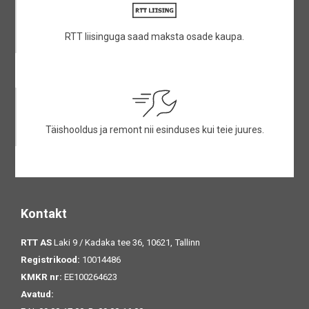
RTT liisinguga saad maksta osade kaupa.
Täishooldus ja remont nii esinduses kui teie juures.
Kontakt
RTT AS
Laki 9 / Kadaka tee 36, 10621, Tallinn
Registrikood:
10014486
KMKR nr:
EE100264623
Avatud: