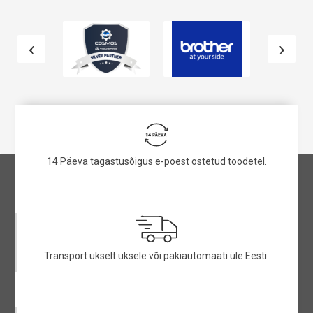
14 Päeva tagastusõigus e-poest ostetud toodetel.
Transport ukselt uksele või pakiautomaati üle Eesti.