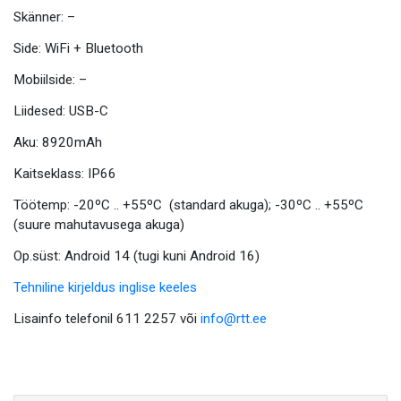
Skänner: –
Side: WiFi + Bluetooth
Mobiilside: –
Liidesed: USB-C
Aku: 8920mAh
Kaitseklass: IP66
Töötemp: -20ºC .. +55ºC (standard akuga); -30ºC .. +55ºC
(suure mahutavusega akuga)
Op.süst: Android 14 (tugi kuni Android 16)
Tehniline kirjeldus inglise keeles
Lisainfo telefonil 611 2257 või
info@rtt.ee