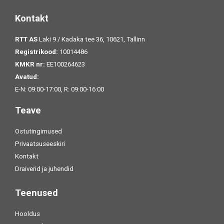
Kontakt
RTT AS
Laki 9 / Kadaka tee 36, 10621, Tallinn
Registrikood:
10014486
KMKR nr:
EE100264623
Avatud:
E-N: 09:00-17:00, R: 09:00-16:00
Teave
Ostutingimused
Privaatsuseeskiri
Kontakt
Draiverid ja juhendid
Teenused
Hooldus