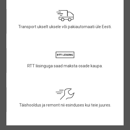
Transport ukselt uksele või pakiautomaati üle Eesti.
RTT liisinguga saad maksta osade kaupa.
Täishooldus ja remont nii esinduses kui teie juures.