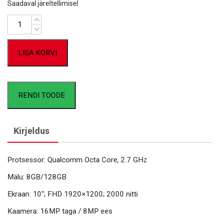
Saadaval järeltellimisel
Kogus
LISA KORVI
RENDI TOODE
Kirjeldus
Protsessor: Qualcomm Octa Core, 2.7 GHz
Mälu: 8GB/128GB
Ekraan: 10″; FHD 1920×1200; 2000 nitti
Kaamera: 16MP taga / 8MP ees