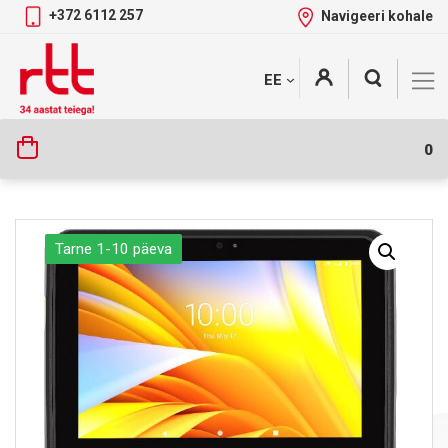
+372 6112 257
Navigeeri kohale
Skip
+
EE
Tootekategooriad
to
content
0
Tarne 1-10 päeva