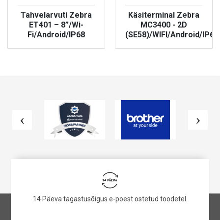
Tahvelarvuti Zebra
Käsiterminal Zebra
ET401 – 8”/Wi-
MC3400 - 2D
Fi/Android/IP68
(SE58)/WIFI/Android/IP67
VAATA TOODET
VAATA TOODET
14 Päeva tagastusõigus e-poest ostetud toodetel.