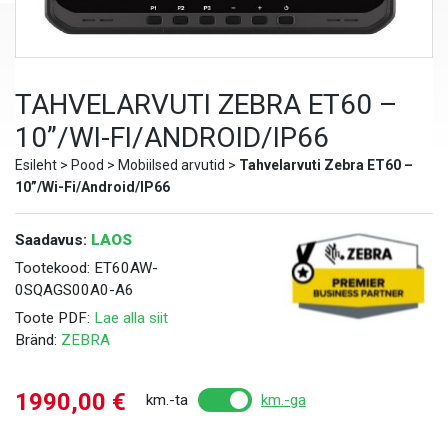
TAHVELARVUTI ZEBRA ET60 –
10”/WI-FI/ANDROID/IP66
Esileht
>
Pood
>
Mobiilsed arvutid
>
Tahvelarvuti Zebra ET60 –
10”/Wi-Fi/Android/IP66
Saadavus:
LAOS
Tootekood:
ET60AW-
0SQAGS00A0-A6
Toote PDF:
Lae alla siit
Bränd:
ZEBRA
1990,00
€
km.-ta
km.-ga