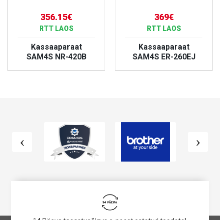
356.15€
369€
RTT LAOS
RTT LAOS
Kassaaparaat
Kassaaparaat
SAM4S NR-420B
SAM4S ER-260EJ
VAATA TOODET
VAATA TOODET