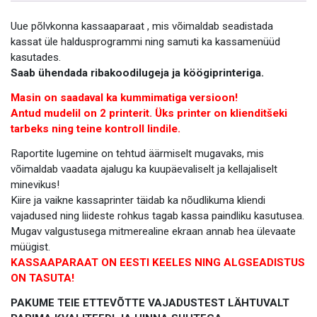
Uue põlvkonna kassaaparaat , mis võimaldab seadistada
kassat üle haldusprogrammi ning samuti ka kassamenüüd
kasutades.
Saab ühendada ribakoodilugeja ja köögiprinteriga.
Masin on saadaval ka kummimatiga versioon!
Antud mudelil on 2 printerit. Üks printer on klienditšeki
tarbeks ning teine kontroll lindile.
Raportite lugemine on tehtud äärmiselt mugavaks, mis
võimaldab vaadata ajalugu ka kuupäevaliselt ja kellajaliselt
minevikus!
Kiire ja vaikne kassaprinter täidab ka nõudlikuma kliendi
vajadused ning liideste rohkus tagab kassa paindliku kasutusea.
Mugav valgustusega mitmerealine ekraan annab hea ülevaate
müügist.
KASSAAPARAAT ON EESTI KEELES NING ALGSEADISTUS
ON TASUTA!
PAKUME TEIE ETTEVÕTTE VAJADUSTEST LÄHTUVALT