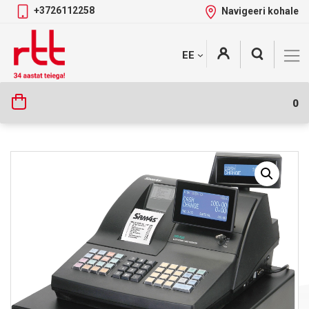
+3726112258
Navigeeri kohale
Skip
+
EE
Tootekategooriad
to
content
0