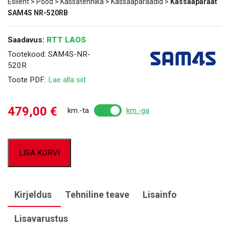
Esileht
>
Pood
>
Kassatehnika
>
Kassaaparaadid
>
Kassaaparaat
SAM4S NR-520RB
Saadavus:
RTT LAOS
Tootekood:
SAM4S-NR-
520R
Toote PDF:
Lae alla siit
479,00
€
km.-ta
km.-ga
LISA KORVI
Kirjeldus
Tehniline teave
Lisainfo
Lisavarustus