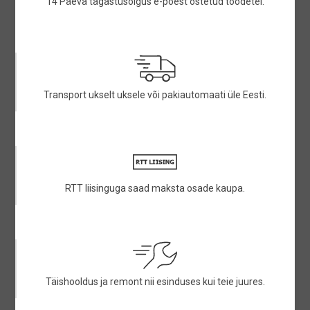
14 Päeva tagastusõigus e-poest ostetud toodetel.
Transport ukselt uksele või pakiautomaati üle Eesti.
RTT liisinguga saad maksta osade kaupa.
Täishooldus ja remont nii esinduses kui teie juures.