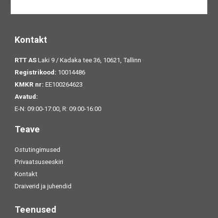
Kontakt
RTT AS
Laki 9 / Kadaka tee 36, 10621, Tallinn
Registrikood:
10014486
KMKR nr:
EE100264623
Avatud:
E-N: 09:00-17:00, R: 09:00-16:00
Teave
Ostutingimused
Privaatsuseeskiri
Kontakt
Draiverid ja juhendid
Teenused