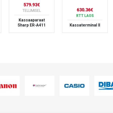
579.93€
630.36€
TELLIMISEL
RTT LAOS
Kassaaparaat
Sharp ER-A411
Kassaterminal II
VAATA TOODET
VAATA TOODET