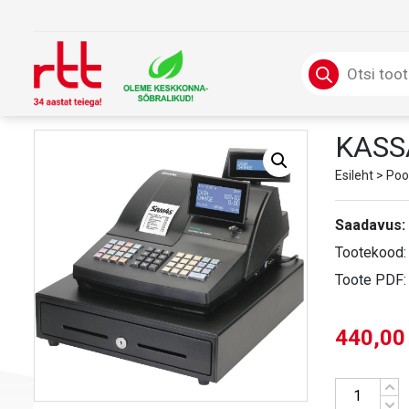
Skip
to
content
Products
search
KASS
Esileht
>
Poo
Saadavus:
Tootekood
Toote PDF
440,0
Kogus