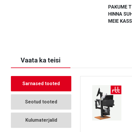
PAKUME T
HINNA SU
MEIE KAS
Vaata ka teisi
Sarnased tooted
Seotud tooted
Kulumaterjalid