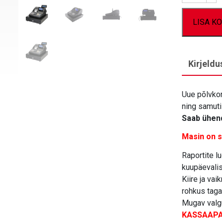
LISA KO
Kirjeldu
Uue põlvko
ning samut
Saab ühend
Masin on 
Raportite l
kuupäevalise
Kiire ja va
rohkus taga
Mugav valg
KASSAAPA