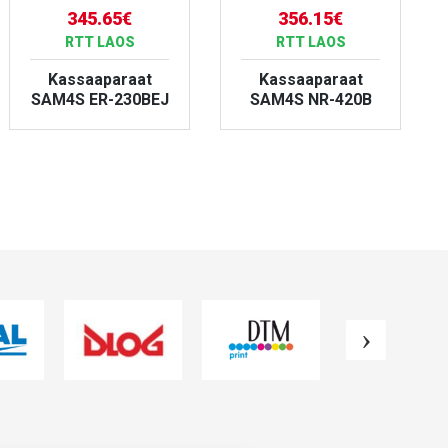
345.65€
356.15€
RTT LAOS
RTT LAOS
Kassaaparaat
Kassaaparaat
SAM4S ER-230BEJ
SAM4S NR-420B
VAATA TOODET
VAATA TOODET