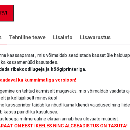
RVI
s
Tehniline teave
Lisainfo
Lisavarustus
nna kassaaparaat , mis võimaldab seadistada kassat üle haldus
i ka kassamenüüd kasutades.
ada ribakoodilugeja ja köögiprinteriga.
saadaval ka kummimatiga versioon!
ugemine on tehtud äärmiselt mugavaks, mis võimaldab vaadata aj
lt ja kellajaliselt minevikus!
ikne kassaprinter täidab ka nõudlikuma kliendi vajadused ning liid
b kassa paindliku kasutusea.
ustusega mitmerealine ekraan annab hea ülevaate müügist.
RAAT ON EESTI KEELES NING ALGSEADISTUS ON TASUTA!