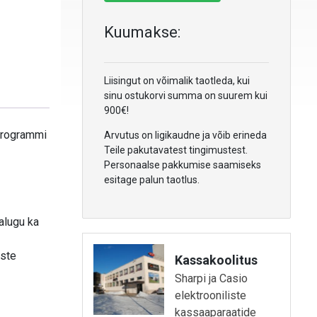
Kuumakse:
Liisingut on võimalik taotleda, kui
sinu ostukorvi summa on suurem kui
900€!
programmi
Arvutus on ligikaudne ja võib erineda
Teile pakutavatest tingimustest.
Personaalse pakkumise saamiseks
esitage palun taotlus.
alugu ka
este
Kassakoolitus
Sharpi ja Casio
elektrooniliste
kassaaparaatide