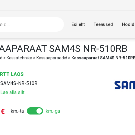
Esileht
Teenused
Hoold
AAPARAAT SAM4S NR-510RB
d
>
Kassatehnika
>
Kassaaparaadid
>
Kassaaparaat SAM4S NR-510R
RTT LAOS
:
SAM4S-NR-510R
:
Lae alla siit
0
€
km.-ta
km.-ga