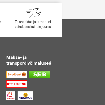
e
Täishooldus ja remont nii
esinduses kui teie juures.
Makse- ja
transpordivõimalused