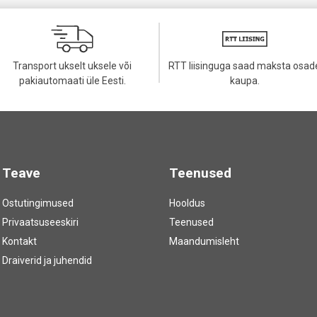
Transport ukselt uksele või
RTT liisinguga saad maksta osad
pakiautomaati üle Eesti.
kaupa.
Teave
Teenused
Ostutingimused
Hooldus
Privaatsuseeskiri
Teenused
Kontakt
Maandumisleht
Draiverid ja juhendid