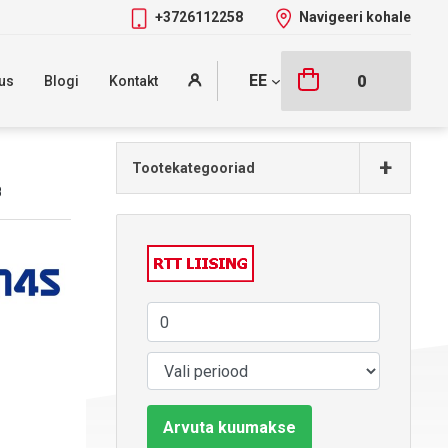
+3726112258
Navigeeri kohale
EE
0
us
Blogi
Kontakt
+
Tootekategooriad
B
Arvuta kuumakse