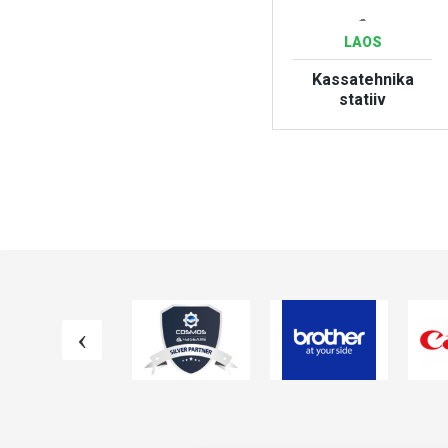
489€
-
RTT LAOS
LAOS
Kassaaparaat
Kassatehnika
SAM4S NR-520b
statiiv
VAATA TOODET
VAATA TOODET