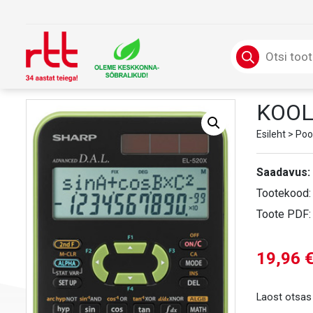
Skip
to
content
Products
search
KOOL
Esileht
>
Poo
Saadavus:
Tootekood
Toote PDF
19,96
Laost otsas