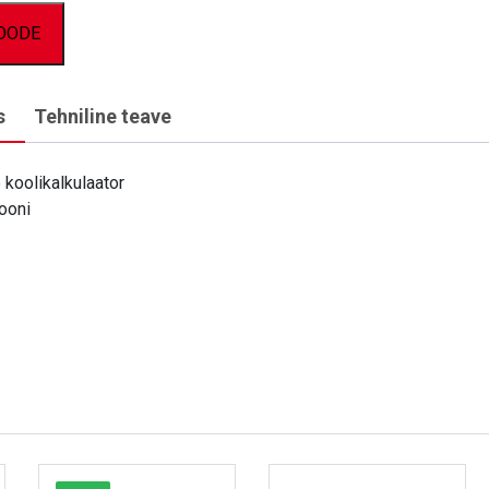
TOODE
s
Tehniline teave
 koolikalkulaator
ooni