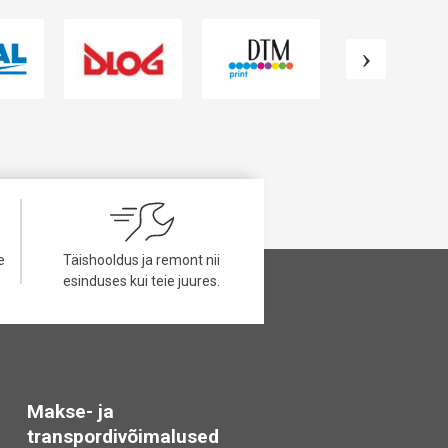
e
Täishooldus ja remont nii
esinduses kui teie juures.
Makse- ja
transpordivõimalused