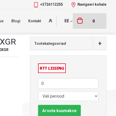
+3726112255
Navigeeri kohale
EE
0
us
Blogi
Kontakt
0XGR
+
Tootekategooriad
20XGR
Arvuta kuumakse