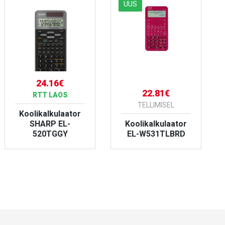
UUS
24.16€
22.81€
RTT LAOS
TELLIMISEL
Koolikalkulaator
SHARP EL-
Koolikalkulaator
520TGGY
EL-W531TLBRD
VAATA TOODET
VAATA TOODET