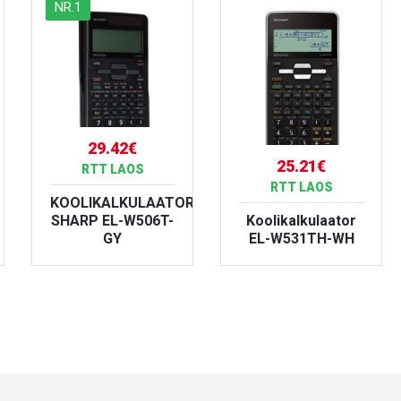
NR.1
29.42€
25.21€
RTT LAOS
RTT LAOS
KOOLIKALKULAATOR
SHARP EL-W506T-
Koolikalkulaator
GY
EL-W531TH-WH
VAATA TOODET
VAATA TOODET