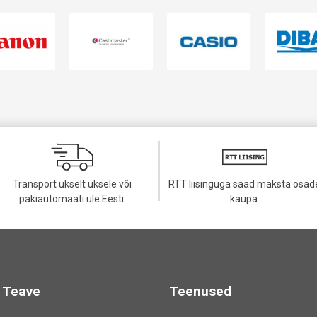
Transport ukselt uksele või
RTT liisinguga saad maksta osad
pakiautomaati üle Eesti.
kaupa.
Teave
Teenused