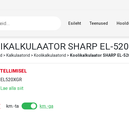
Esileht
Teenused
Hoold
IKALKULAATOR SHARP EL-52
d
>
Kalkulaatorid
>
Koolikalkulaatorid
>
Koolikalkulaator SHARP EL-5
TELLIMISEL
:
EL520XGR
:
Lae alla siit
€
km.-ta
km.-ga