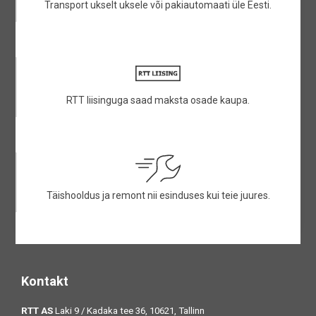
Transport ukselt uksele või pakiautomaati üle Eesti.
RTT liisinguga saad maksta osade kaupa.
Täishooldus ja remont nii esinduses kui teie juures.
Kontakt
RTT AS
Laki 9 / Kadaka tee 36, 10621, Tallinn