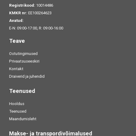
Registrikood:
10014486
KMKR nr:
EE100264623
Avatud:
E-N: 09:00-17:00, R: 09:00-16:00
Teave
Ostutingimused
Privaatsuseeskiri
Kontakt
Draiverid ja juhendid
Teenused
Hooldus
Teenused
Maandumisleht
Makse- ja transpordivõimalused