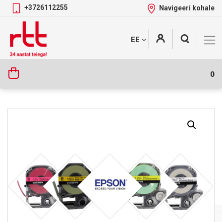
+3726112255
Navigeeri kohale
Skip
+
EE
Tootekategooriad
to
content
0