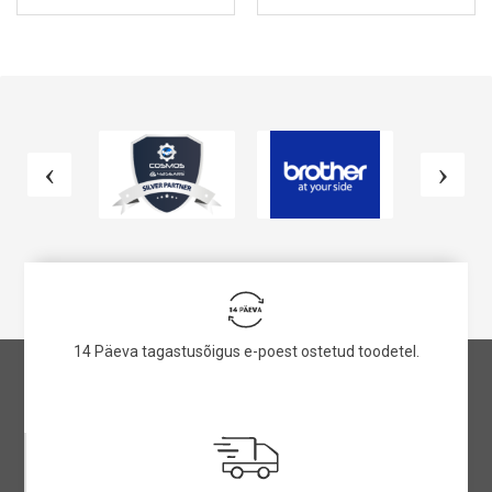
VAATA TOODET
VAATA TOODET
14 Päeva tagastusõigus e-poest ostetud toodetel.