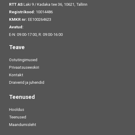
RTT AS
Laki 9 / Kadaka tee 36, 10621, Tallinn
Registrikood:
10014486
KMKR nr:
EE100264623
Avatud:
E-N: 09:00-17:00, R: 09:00-16:00
Teave
Ostutingimused
Privaatsuseeskiri
Kontakt
Draiverid ja juhendid
Teenused
Hooldus
Teenused
Maandumisleht