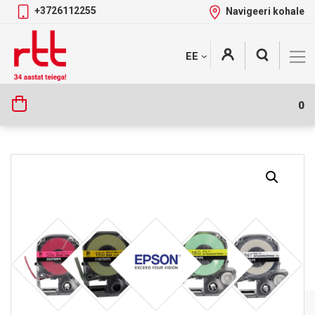
+3726112255
Navigeeri kohale
Skip
+
EE
Tootekategooriad
to
content
0