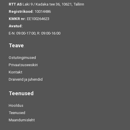
RTT AS
Laki 9 / Kadaka tee 36, 10621, Tallinn
Registrikood:
10014486
KMKR nr:
EE100264623
Avatud:
E-N: 09:00-17:00, R: 09:00-16:00
Teave
Ostutingimused
Privaatsuseeskiri
Kontakt
Draiverid ja juhendid
Teenused
Hooldus
Teenused
Maandumisleht