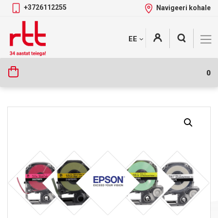
+3726112255
Navigeeri kohale
Skip
+
EE
Tootekategooriad
to
content
0