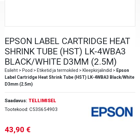
EPSON LABEL CARTRIDGE HEAT
SHRINK TUBE (HST) LK-4WBA3
BLACK/WHITE D3MM (2.5M)
Esileht
>
Pood
>
Etiketid ja termokiled
>
Kleepkirjalindid
>
Epson
Label Cartridge Heat Shrink Tube (HST) LK-4WBA3 Black/White
D3mm (2.5m)
Saadavus:
TELLIMISEL
Tootekood:
C53S654903
43,90
€