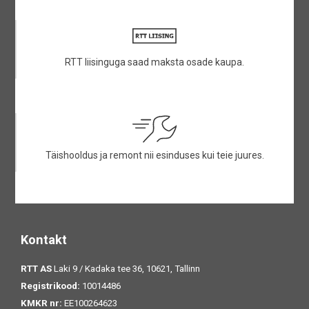
RTT liisinguga saad maksta osade kaupa.
Täishooldus ja remont nii esinduses kui teie juures.
Kontakt
RTT AS
Laki 9 / Kadaka tee 36, 10621, Tallinn
Registrikood:
10014486
KMKR nr:
EE100264623