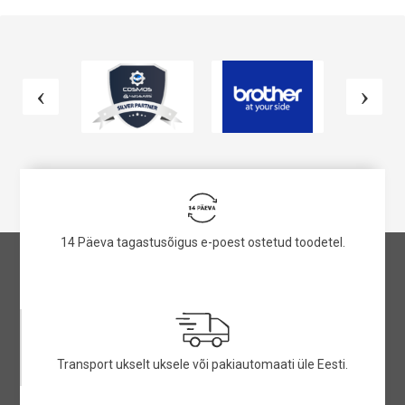
14 Päeva tagastusõigus e-poest ostetud toodetel.
Transport ukselt uksele või pakiautomaati üle Eesti.