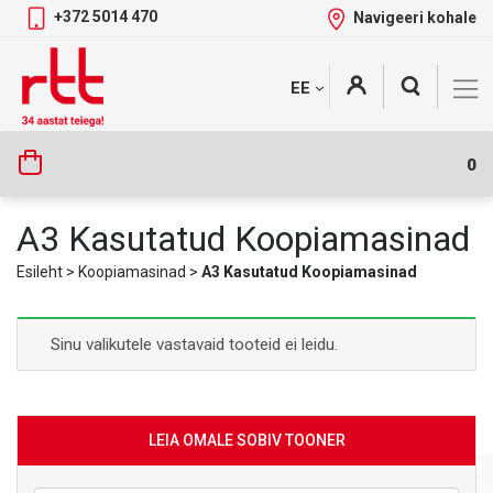
+372 5014 470
Navigeeri kohale
Skip
+
EE
Tootekategooriad
to
content
0
A3 Kasutatud Koopiamasinad
Esileht
>
Koopiamasinad
>
A3 Kasutatud Koopiamasinad
Sinu valikutele vastavaid tooteid ei leidu.
LEIA OMALE SOBIV TOONER