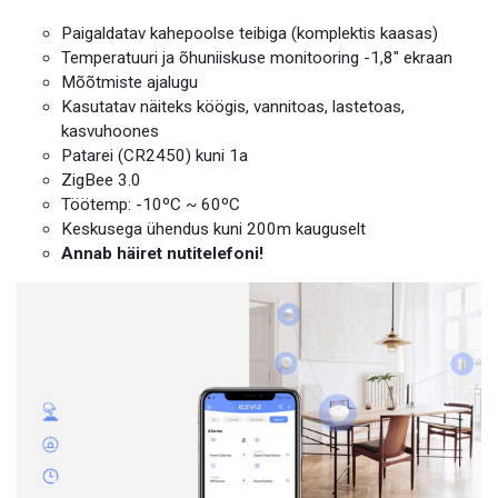
Paigaldatav kahepoolse teibiga (komplektis kaasas)
Temperatuuri ja õhuniiskuse monitooring -1,8″ ekraan
Mõõtmiste ajalugu
Kasutatav näiteks köögis, vannitoas, lastetoas,
kasvuhoones
Patarei (CR2450) kuni 1a
ZigBee 3.0
Töötemp: -10ºC ~ 60ºC
Keskusega ühendus kuni 200m kauguselt
Annab häiret nutitelefoni!