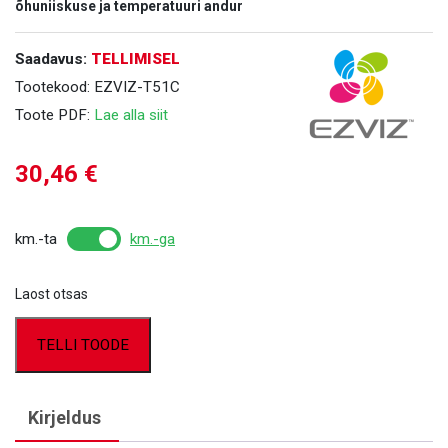
õhuniiskuse ja temperatuuri andur
Saadavus:
TELLIMISEL
Tootekood:
EZVIZ-T51C
Toote PDF:
Lae alla siit
30,46
€
km.-ta
km.-ga
Laost otsas
TELLI TOODE
Kirjeldus