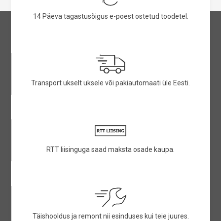
14 Päeva tagastusõigus e-poest ostetud toodetel.
Transport ukselt uksele või pakiautomaati üle Eesti.
RTT liisinguga saad maksta osade kaupa.
Täishooldus ja remont nii esinduses kui teie juures.