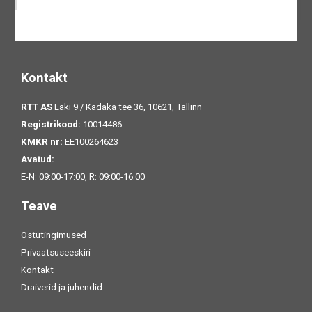
Kontakt
RTT AS
Laki 9 / Kadaka tee 36, 10621, Tallinn
Registrikood:
10014486
KMKR nr:
EE100264623
Avatud:
E-N: 09:00-17:00, R: 09:00-16:00
Teave
Ostutingimused
Privaatsuseeskiri
Kontakt
Draiverid ja juhendid