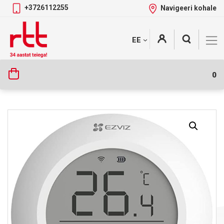
+3726112255
Navigeeri kohale
Skip
+
EE
Tootekategooriad
to
content
0