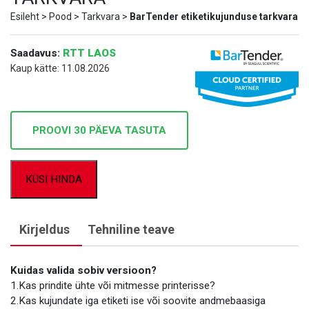
Esileht
>
Pood
>
Tarkvara
>
BarTender etiketikujunduse tarkvara
Saadavus:
RTT LAOS
Kaup kätte: 11.08.2026
PROOVI 30 PÄEVA TASUTA
KÜSI HINDA
Kirjeldus
Tehniline teave
Kuidas valida sobiv versioon?
1.Kas prindite ühte või mitmesse printerisse?
2.Kas kujundate iga etiketi ise või soovite andmebaasiga