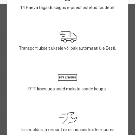
14 Päeva tagastusõigus e-poest ostetud toodetel.
Transport ukselt uksele või pakiautomaati üle Eesti.
RTT liisinguga saad maksta osade kaupa.
Täishooldus ja remont nii esinduses kui teie juures.