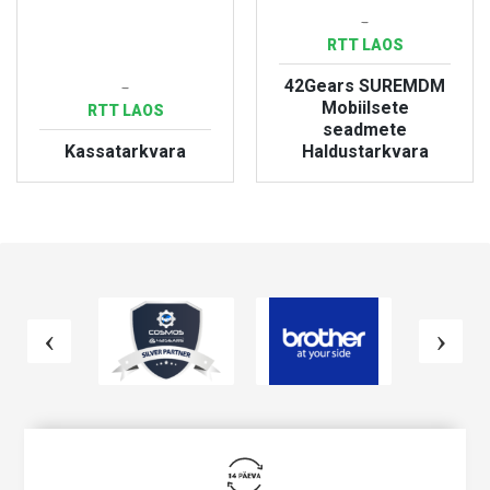
-
RTT LAOS
42Gears SUREMDM
-
Mobiilsete
RTT LAOS
seadmete
Kassatarkvara
Haldustarkvara
VAATA TOODET
VAATA TOODET