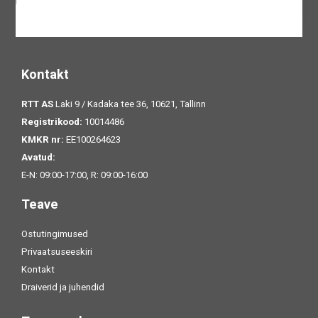
Kontakt
RTT AS
Laki 9 / Kadaka tee 36, 10621, Tallinn
Registrikood:
10014486
KMKR nr:
EE100264623
Avatud:
E-N: 09:00-17:00, R: 09:00-16:00
Teave
Ostutingimused
Privaatsuseeskiri
Kontakt
Draiverid ja juhendid