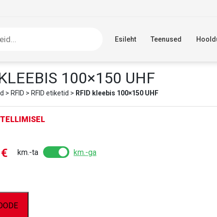
Esileht
Teenused
Hoold
 KLEEBIS 100×150 UHF
d
>
RFID
>
RFID etiketid
>
RFID kleebis 100×150 UHF
TELLIMISEL
0
€
km.-ta
km.-ga
TOODE