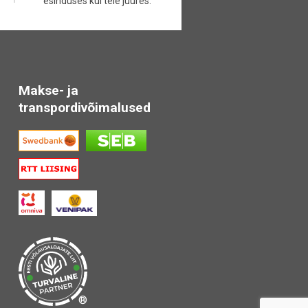
esinduses kui teie juures.
Makse- ja
transpordivõimalused
®