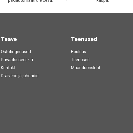
pakiautomaati üle Eesti.
kaupa.
Teave
Teenused
Ostutingimused
Hooldus
Privaatsuseeskiri
Teenused
Kontakt
Maandumisleht
Draiverid ja juhendid