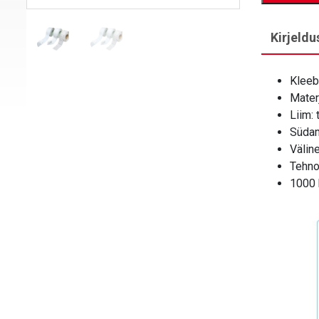
Kirjeldu
Kleeb
Materj
Liim:
Süda
Välin
Tehno
1000 k