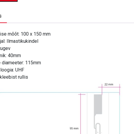
s
ise mõõt: 100 x 150 mm
al: Ilmastikukindel
 tugev
mik: 40mm
e diameeter: 115mm
loogia: UHF
leebist rullis