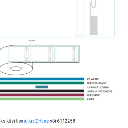
eks küsi lisa
julius@rtt.ee
või 6112258