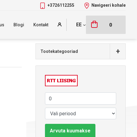
+3726112255
Navigeeri kohale
EE
0
us
Blogi
Kontakt
+
Tootekategooriad
Arvuta kuumakse