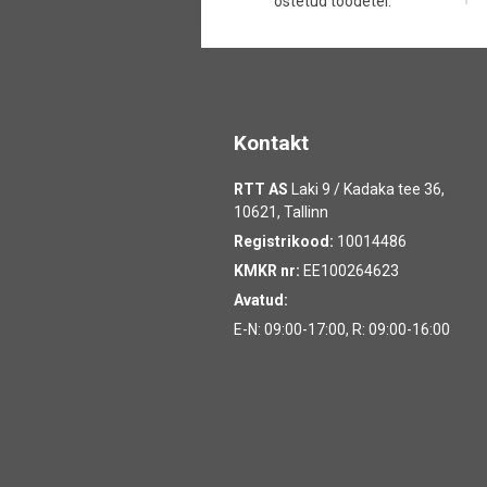
ostetud toodetel.
Kontakt
RTT AS
Laki 9 / Kadaka tee 36,
10621, Tallinn
Registrikood:
10014486
KMKR nr:
EE100264623
Avatud:
E-N: 09:00-17:00, R: 09:00-16:00