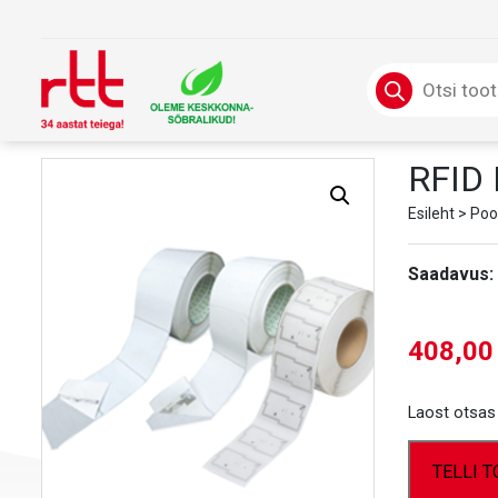
Skip
to
content
Products
search
RFID
Esileht
>
Poo
Saadavus:
408,0
Laost otsas
TELLI 