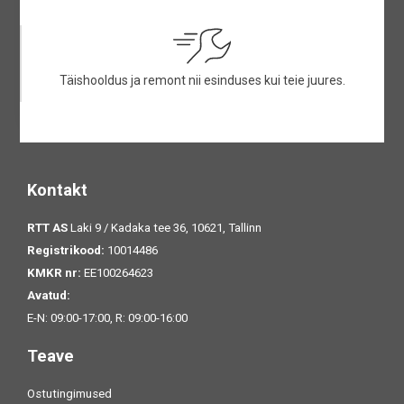
Täishooldus ja remont nii esinduses kui teie juures.
Kontakt
RTT AS
Laki 9 / Kadaka tee 36, 10621, Tallinn
Registrikood:
10014486
KMKR nr:
EE100264623
Avatud:
E-N: 09:00-17:00, R: 09:00-16:00
Teave
Ostutingimused