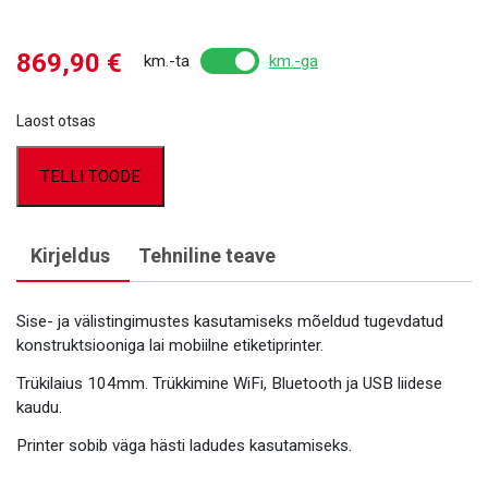
869,90
€
km.-ta
km.-ga
Laost otsas
TELLI TOODE
Kirjeldus
Tehniline teave
Sise- ja välistingimustes kasutamiseks mõeldud tugevdatud
konstruktsiooniga lai mobiilne etiketiprinter.
Trükilaius 104mm. Trükkimine WiFi, Bluetooth ja USB liidese
kaudu.
Printer sobib väga hästi ladudes kasutamiseks.