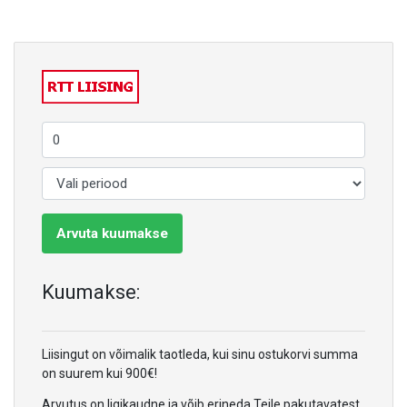
Arvuta kuumakse
Kuumakse:
Liisingut on võimalik taotleda, kui sinu ostukorvi summa
on suurem kui 900€!
Arvutus on ligikaudne ja võib erineda Teile pakutavatest