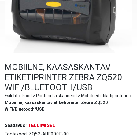
MOBIILNE, KAASASKANTAV
ETIKETIPRINTER ZEBRA ZQ520
WIFI/BLUETOOTH/USB
Esileht
>
Pood
>
Printerid ja skannerid
>
Mobiilsed etiketiprinterid
>
Mobiilne, kaasaskantav etiketiprinter Zebra ZQ520
WiFi/Bluetooth/USB
Saadavus:
TELLIMISEL
Tootekood:
ZQ52-AUE000E-00