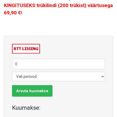
KINGITUSEKS trükilindi (200 trükist) väärtusega
69,90 €!
Arvuta kuumakse
Kuumakse: