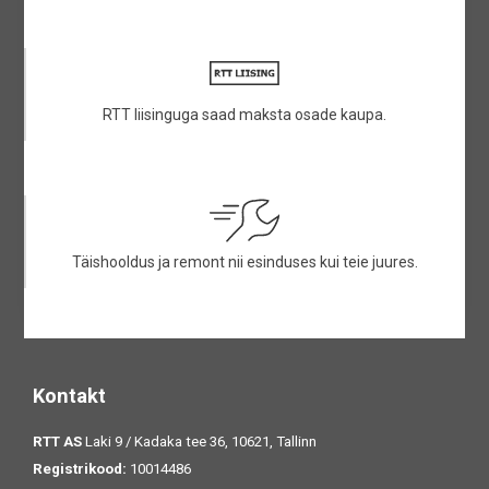
RTT liisinguga saad maksta osade kaupa.
Täishooldus ja remont nii esinduses kui teie juures.
Kontakt
RTT AS
Laki 9 / Kadaka tee 36, 10621, Tallinn
Registrikood:
10014486