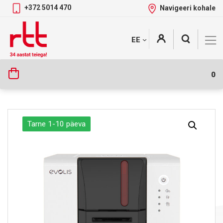
+372 5014 470
Navigeeri kohale
Skip
+
EE
Tootekategooriad
to
content
0
Tarne 1-10 päeva