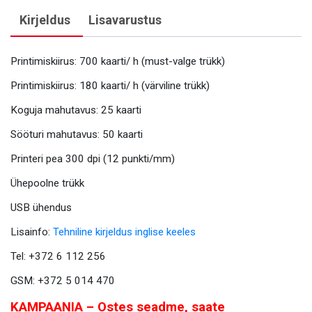
Kirjeldus
Lisavarustus
Printimiskiirus: 700 kaarti/ h (must-valge trükk)
Printimiskiirus: 180 kaarti/ h (värviline trükk)
Koguja mahutavus: 25 kaarti
Sööturi mahutavus: 50 kaarti
Printeri pea 300 dpi (12 punkti/mm)
Ühepoolne trükk
USB ühendus
Lisainfo:
Tehniline kirjeldus inglise keeles
Tel: +372 6 112 256
GSM: +372 5 014 470
KAMPAANIA – Ostes seadme, saate