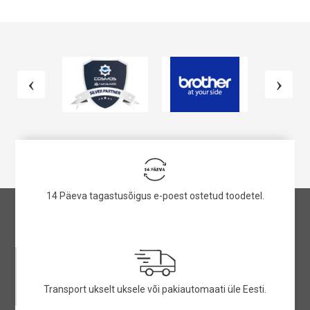
VAATA TOODET
VAATA TOODET
14 Päeva tagastusõigus e-poest ostetud toodetel.
Transport ukselt uksele või pakiautomaati üle Eesti.