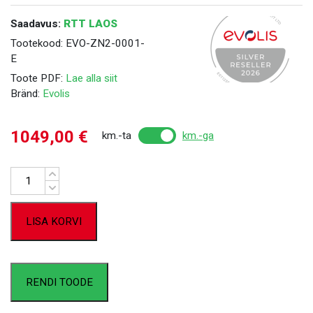
Saadavus:
RTT LAOS
Tootekood:
EVO-ZN2-0001-
E
Toote PDF:
Lae alla siit
Bränd:
Evolis
1049,00
€
km.-ta
km.-ga
Kogus
LISA KORVI
RENDI TOODE