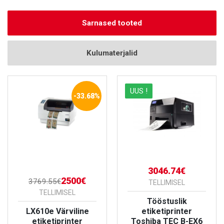
Sarnased tooted
Kulumaterjalid
UUS !
-33.68%
3046.74€
2500€
3769.55€
TELLIMISEL
TELLIMISEL
Tööstuslik
LX610e Värviline
etiketiprinter
etiketiprinter
Toshiba TEC B-EX6