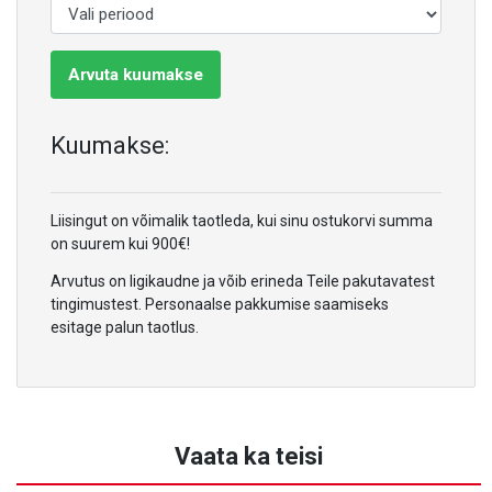
Arvuta kuumakse
Kuumakse:
Liisingut on võimalik taotleda, kui sinu ostukorvi summa
on suurem kui 900€!
Arvutus on ligikaudne ja võib erineda Teile pakutavatest
tingimustest. Personaalse pakkumise saamiseks
esitage palun taotlus.
Vaata ka teisi