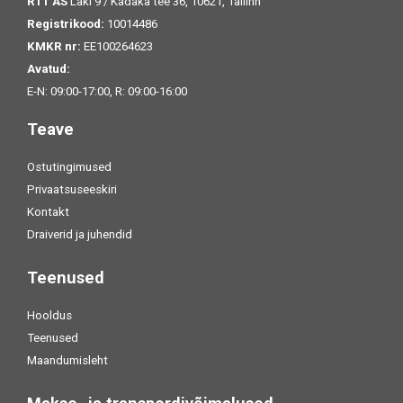
RTT AS
Laki 9 / Kadaka tee 36, 10621, Tallinn
Registrikood:
10014486
KMKR nr:
EE100264623
Avatud:
E-N: 09:00-17:00, R: 09:00-16:00
Teave
Ostutingimused
Privaatsuseeskiri
Kontakt
Draiverid ja juhendid
Teenused
Hooldus
Teenused
Maandumisleht