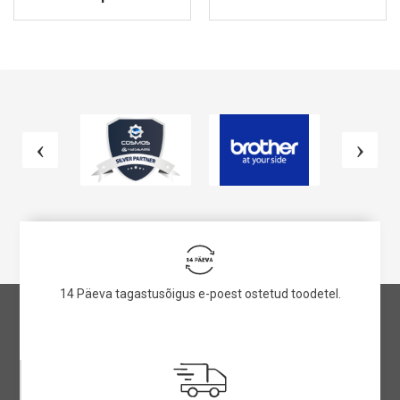
VAATA TOODET
VAATA TOODET
14 Päeva tagastusõigus e-poest ostetud toodetel.