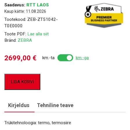
Saadavus:
RTT LAOS
Kaup kätte: 11.08.2026
Tootekood:
ZEB-ZT51042-
T0E0000
Toote PDF:
Lae alla siit
Bränd:
ZEBRA
2699,00
€
km.-ta
km.-ga
LISA KORVI
Kirjeldus
Tehniline teave
Trükitehnoloogia: termo, termosiire