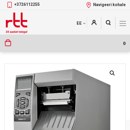
+3726112255
Navigeeri kohale
Skip
+
EE
Tootekategooriad
to
content
0