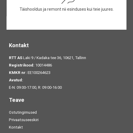
Täishooldus ja remont nii esinduses kui teie juures.
Kontakt
RTT AS
Laki 9 / Kadaka tee 36, 10621, Tallinn
Registrikood:
10014486
KMKR nr:
EE100264623
Avatud:
E-N: 09:00-17:00, R: 09:00-16:00
Teave
Ostutingimused
Privaatsuseeskiri
Kontakt