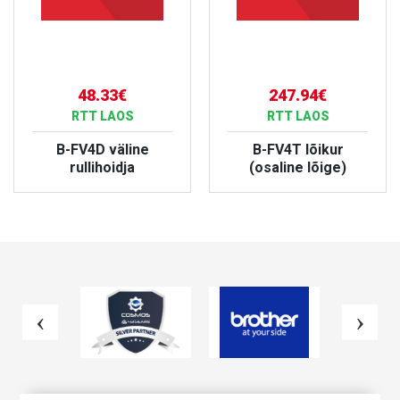
48.33€
247.94€
RTT LAOS
RTT LAOS
B-FV4D väline
B-FV4T lõikur
rullihoidja
(osaline lõige)
VAATA TOODET
VAATA TOODET