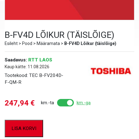
B-FV4D LÕIKUR (TÄISLÕIGE)
Esileht
>
Pood
>
Määramata
>
B-FV4D Lõikur (täislõige)
Saadavus:
RTT LAOS
Kaup kätte: 11.08.2026
Tootekood:
TEC B-FV204D-
F-QM-R
247,94
€
km.-ta
km.-ga
LISA KORVI