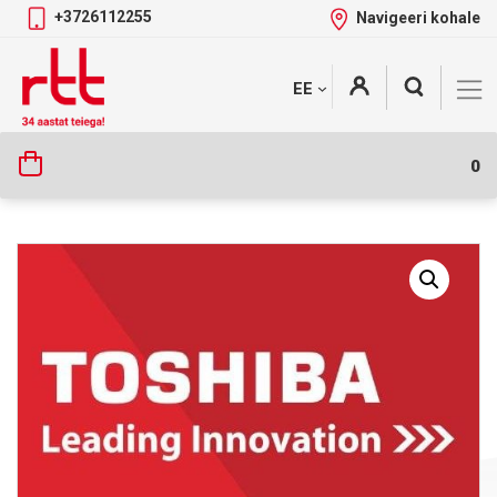
+3726112255
Navigeeri kohale
Skip
+
EE
Tootekategooriad
to
content
0