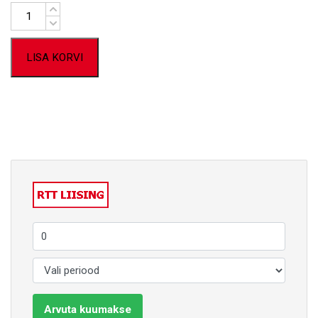
Kogus
LISA KORVI
Arvuta kuumakse