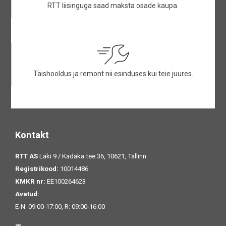
RTT liisinguga saad maksta osade kaupa.
Täishooldus ja remont nii esinduses kui teie juures.
Kontakt
RTT AS
Laki 9 / Kadaka tee 36, 10621, Tallinn
Registrikood:
10014486
KMKR nr:
EE100264623
Avatud:
E-N: 09:00-17:00, R: 09:00-16:00