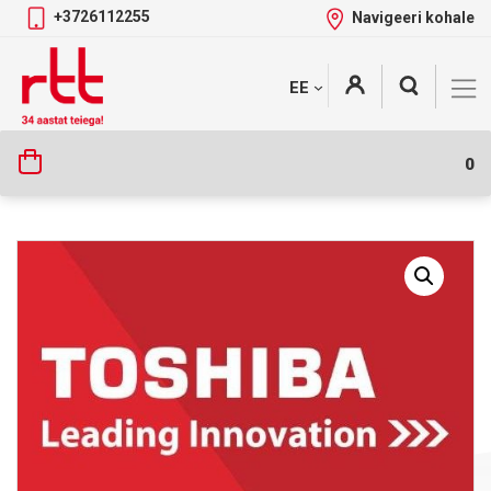
+3726112255
Navigeeri kohale
Skip
+
EE
Tootekategooriad
to
content
0