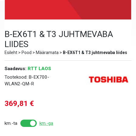
B-EX6T1 & T3 JUHTMEVABA
LIIDES
Esileht
>
Pood
>
Määramata
>
B-EX6T1 & T3 juhtmevaba liides
Saadavus:
RTT LAOS
Tootekood:
B-EX700-
WLAN2-QM-R
369,81
€
km.-ta
km.-ga