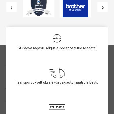
14 Päeva tagastusõigus e-poest ostetud toodetel.
Transport ukselt uksele või pakiautomaati üle Eesti.