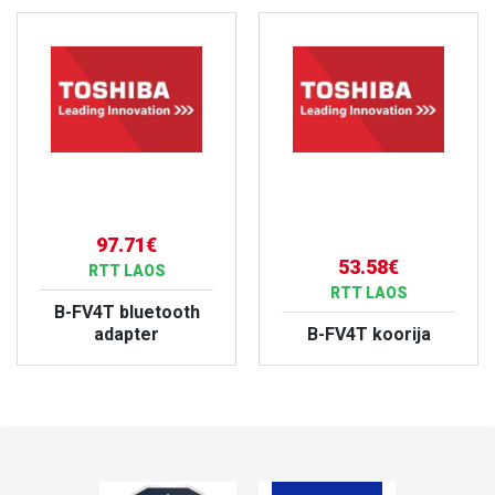
97.71€
53.58€
RTT LAOS
RTT LAOS
B-FV4T bluetooth
adapter
B-FV4T koorija
VAATA TOODET
VAATA TOODET