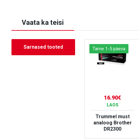
Vaata ka teisi
Sarnased tooted
Tarne 1-5 päeva
Tarne 1-5 päeva
13.90€
16.90€
LAOS
LAOS
Trummel must
Trummel must
r
analoog Brother
analoog Brother
DR2510 15K
DR2300