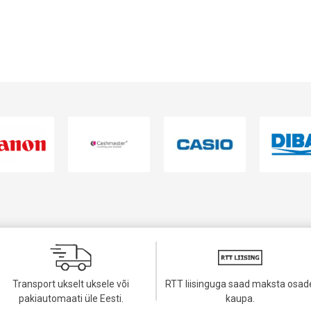
VAATA TOODET
VAATA TOODET
Transport ukselt uksele või
RTT liisinguga saad maksta osad
pakiautomaati üle Eesti.
kaupa.