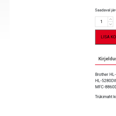
Saadaval järe
Kogus
LISA KO
Kirjeldu
Brother HL
HL-5280DW,
MFC-8860
Trükimaht k