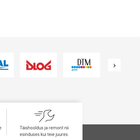
VAATA TOODET
VAATA TOODET
e
Täishooldus ja remont nii
esinduses kui teie juures.