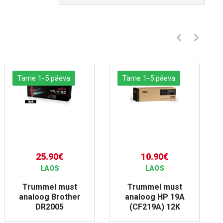
Tarne 1-5 päeva
Tarne 1-5 päeva
25.90€
10.90€
LAOS
LAOS
Trummel must
Trummel must
analoog Brother
analoog HP 19A
DR2005
(CF219A) 12K