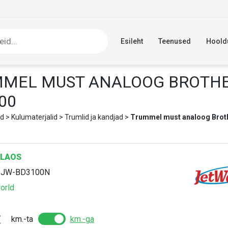
Esileht
Teenused
Hoold
MEL MUST ANALOOG BROTH
00
d
>
Kulumaterjalid
>
Trumlid ja kandjad
>
Trummel must analoog Brot
LAOS
:
JW-BD3100N
orld
€
km.-ta
km.-ga