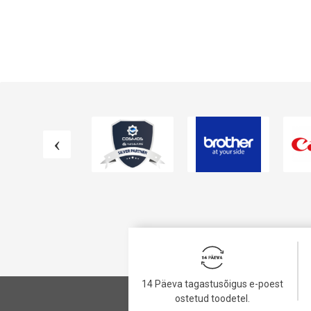
VAATA TOODET
VAATA TOODET
14 Päeva tagastusõigus e-poest
ostetud toodetel.