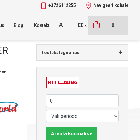
+3726112255
Navigeeri kohale
EE
0
us
Blogi
Kontakt
ER
+
Tootekategooriad
her
Arvuta kuumakse