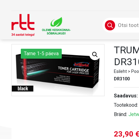
Skip
to
content
Products
search
TRUM
Tarne 1-5 päeva
DR31
Esileht
>
Poo
DR3100
Saadavus:
Tootekood
Bränd:
Jetw
23,90