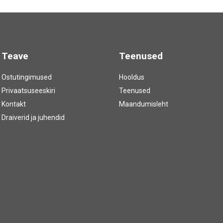
Teave
Teenused
Ostutingimused
Hooldus
Privaatsuseeskiri
Teenused
Kontakt
Maandumisleht
Draiverid ja juhendid