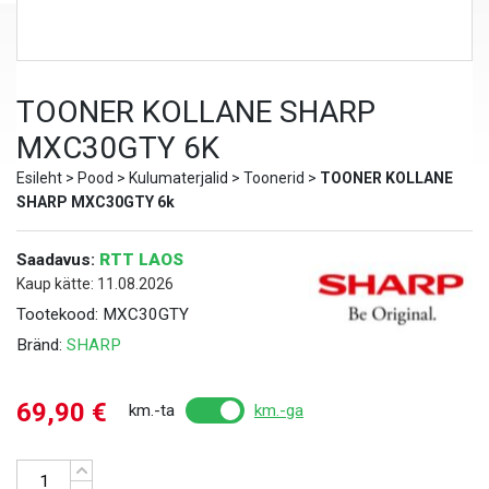
TOONER KOLLANE SHARP
MXC30GTY 6K
Esileht
>
Pood
>
Kulumaterjalid
>
Toonerid
>
TOONER KOLLANE
SHARP MXC30GTY 6k
Saadavus:
RTT LAOS
Kaup kätte: 11.08.2026
Tootekood:
MXC30GTY
Bränd:
SHARP
69,90
€
km.-ta
km.-ga
Kogus