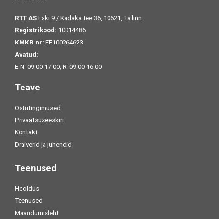
RTT AS
Laki 9 / Kadaka tee 36, 10621, Tallinn
Registrikood:
10014486
KMKR nr:
EE100264623
Avatud:
E-N: 09:00-17:00, R: 09:00-16:00
Teave
Ostutingimused
Privaatsuseeskiri
Kontakt
Draiverid ja juhendid
Teenused
Hooldus
Teenused
Maandumisleht