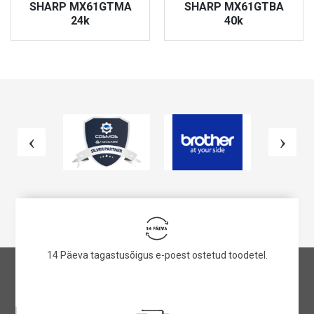
SHARP MX61GTMA
SHARP MX61GTBA
24k
40k
VAATA TOODET
VAATA TOODET
14 Päeva tagastusõigus e-poest ostetud toodetel.