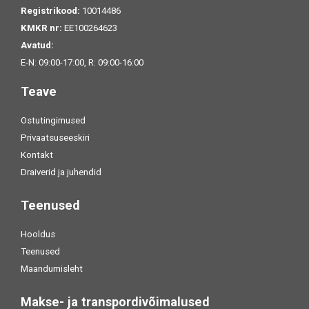
Registrikood:
10014486
KMKR nr:
EE100264623
Avatud:
E-N: 09:00-17:00, R: 09:00-16:00
Teave
Ostutingimused
Privaatsuseeskiri
Kontakt
Draiverid ja juhendid
Teenused
Hooldus
Teenused
Maandumisleht
Makse- ja transpordivõimalused