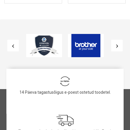
VAATA TOODET
VAATA TOODET
14 Päeva tagastusõigus e-poest ostetud toodetel.