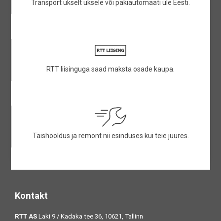
Transport ukselt uksele või pakiautomaati üle Eesti.
RTT liisinguga saad maksta osade kaupa.
Täishooldus ja remont nii esinduses kui teie juures.
Kontakt
RTT AS
Laki 9 / Kadaka tee 36, 10621, Tallinn