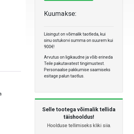
Kuumakse:
Liisingut on võimalik taotleda, kui
sinu ostukorvi summa on suurem kui
900€!
Arvutus on ligikaudne ja võib erineda
Teile pakutavatest tingimustest.
Personaalse pakkumise saamiseks
esitage palun taotlus.
a
Selle tootega võimalik tellida
täishooldus!
Hoolduse tellimiseks kliki siia.