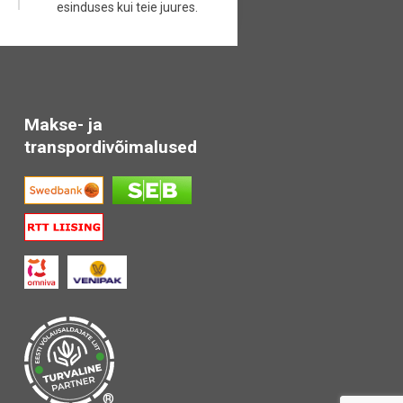
esinduses kui teie juures.
Makse- ja
transpordivõimalused
®