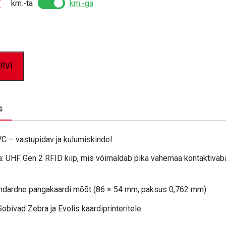
€
km.-ta
km.-ga
RVI
s
VC – vastupidav ja kulumiskindel
: UHF Gen 2 RFID kiip, mis võimaldab pika vahemaa kontaktivab
andardne pangakaardi mõõt (86 × 54 mm, paksus 0,762 mm)
Sobivad Zebra ja Evolis kaardiprinteritele