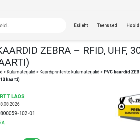
Esileht
Teenused
Hoold
AARDID ZEBRA – RFID, UHF, 3
AARTI)
d
>
Kulumaterjalid
>
Kaardiprinterite kulumaterjalid
>
PVC kaardid ZEBR
(10 kaarti)
RTT LAOS
08.08.2026
:
800059-102-01
RA