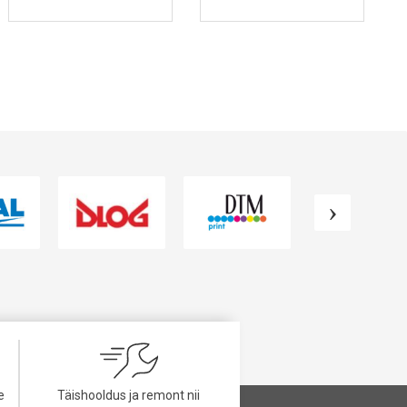
VAATA TOODET
VAATA TOODET
e
Täishooldus ja remont nii