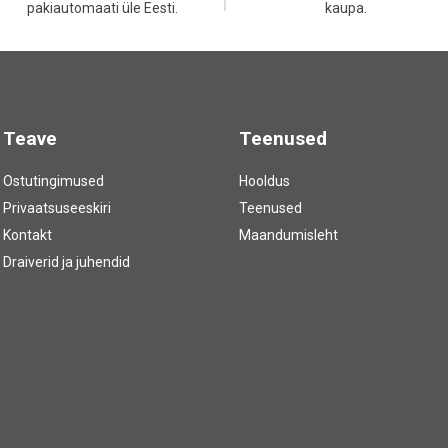
pakiautomaati üle Eesti.
kaupa.
Teave
Teenused
Ostutingimused
Hooldus
Privaatsuseeskiri
Teenused
Kontakt
Maandumisleht
Draiverid ja juhendid