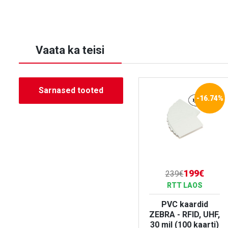
Vaata ka teisi
Sarnased tooted
-16.74%
54.90€
199€
239€
RTT LAOS
RTT LAOS
Kaardiprinter
PVC kaardid
Evolis Zenius
ZEBRA - RFID, UHF,
hoolduskomplekt
30 mil (100 kaarti)