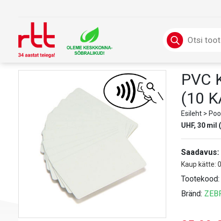
Skip
to
content
Products
search
PVC K
(10 K
Esileht
>
Poo
UHF, 30 mil 
Saadavus:
Kaup kätte: 
Tootekood
Bränd:
ZEB