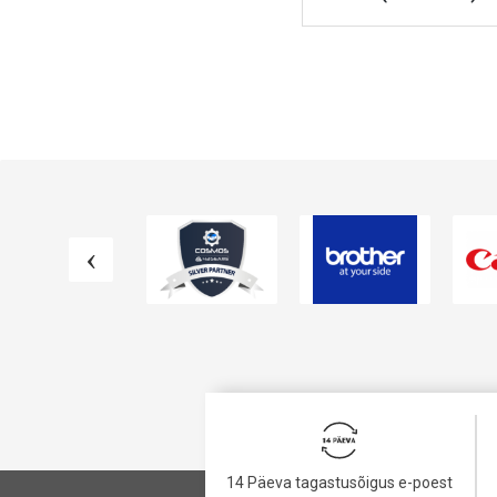
VAATA TOODET
VAATA TOODET
14 Päeva tagastusõigus e-poest