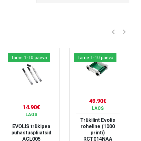
Tarne 1-10 päeva
Tarne 1-10 päeva
49.90€
14.90€
LAOS
LAOS
Trükilint Evolis
EVOLIS trükipea
roheline (1000
puhastuspliiatsid
printi)
ACL005
RCT014NAA