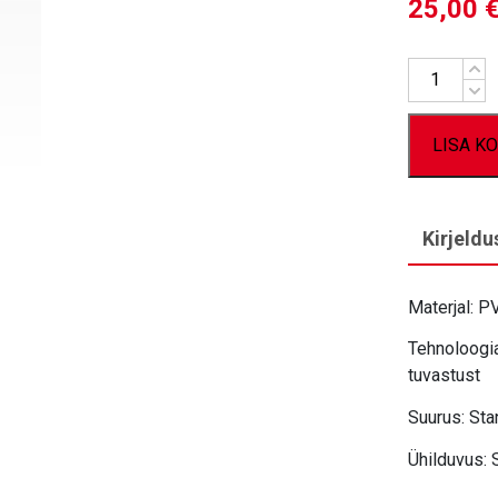
25,00
Kogus
LISA KO
Kirjeldu
Materjal: P
Tehnoloogia
tuvastust
Suurus: St
Ühilduvus: 