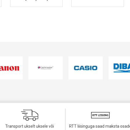
VAATA TOODET
VAATA TOODET
Transport ukselt uksele või
RTT liisinguga saad maksta osad