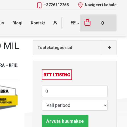
+3726112255
Navigeeri kohale
EE
0
us
Blogi
Kontakt
0 MIL
+
Tootekategooriad
A – RFID,
Arvuta kuumakse