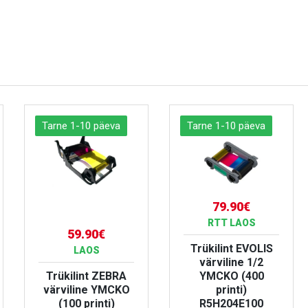
Tarne 1-10 päeva
Tarne 1-10 päeva
79.90€
RTT LAOS
59.90€
Trükilint EVOLIS
LAOS
värviline 1/2
Trükilint ZEBRA
YMCKO (400
värviline YMCKO
printi)
(100 printi)
R5H204E100