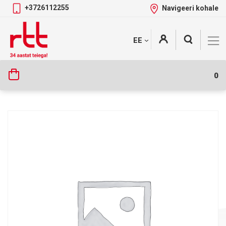
+3726112255
Navigeeri kohale
Skip
+
EE
Tootekategooriad
to
content
0