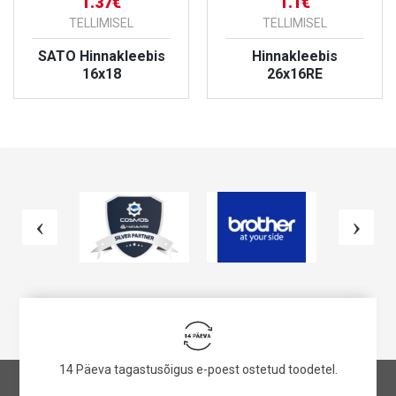
1.37€
1.1€
TELLIMISEL
TELLIMISEL
SATO Hinnakleebis
Hinnakleebis
16x18
26x16RE
VAATA TOODET
VAATA TOODET
14 Päeva tagastusõigus e-poest ostetud toodetel.