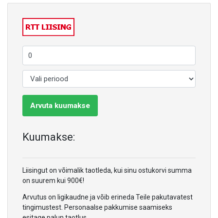
Arvuta kuumakse
Kuumakse:
Liisingut on võimalik taotleda, kui sinu ostukorvi summa
on suurem kui 900€!
Arvutus on ligikaudne ja võib erineda Teile pakutavatest
tingimustest. Personaalse pakkumise saamiseks
esitage palun taotlus.