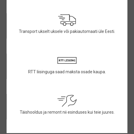
Transport ukselt uksele või pakiautomaati üle Eesti.
RTT liisinguga saad maksta osade kaupa.
Täishooldus ja remont nii esinduses kui teie juures.