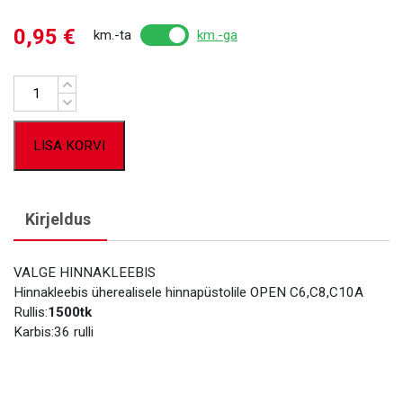
0,95
€
km.-ta
km.-ga
Kogus
LISA KORVI
Kirjeldus
VALGE HINNAKLEEBIS
Hinnakleebis üherealisele hinnapüstolile OPEN C6,C8,C10A
Rullis:
1500tk
Karbis:36 rulli