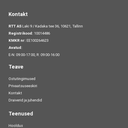
Kontakt
RTT AS
Laki 9 / Kadaka tee 36, 10621, Tallinn
Registrikood:
10014486
KMKR nr:
EE100264623
Avatud:
E-N: 09:00-17:00, R: 09:00-16:00
Teave
Ostutingimused
Privaatsuseeskiri
Kontakt
Draiverid ja juhendid
Teenused
Hooldus