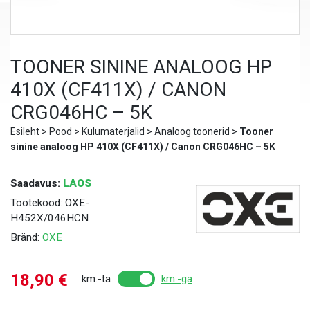
TOONER SININE ANALOOG HP
410X (CF411X) / CANON
CRG046HC – 5K
Esileht
>
Pood
>
Kulumaterjalid
>
Analoog toonerid
>
Tooner
sinine analoog HP 410X (CF411X) / Canon CRG046HC – 5K
Saadavus:
LAOS
Tootekood:
OXE-
H452X/046HCN
Bränd:
OXE
18,90
€
km.-ta
km.-ga