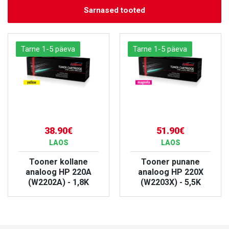
Sarnased tooted
Tarne 1-5 päeva
Tarne 1-5 päeva
38.90€
51.90€
LAOS
LAOS
Tooner kollane
Tooner punane
analoog HP 220A
analoog HP 220X
(W2202A) - 1,8K
(W2203X) - 5,5K
VAATA TOODET
VAATA TOODET