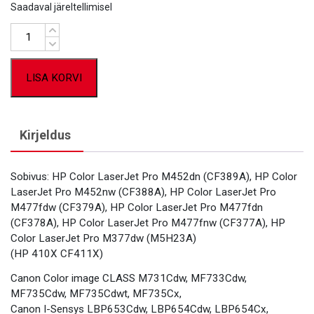
Saadaval järeltellimisel
Kogus
LISA KORVI
Kirjeldus
Sobivus: HP Color LaserJet Pro M452dn (CF389A), HP Color
LaserJet Pro M452nw (CF388A), HP Color LaserJet Pro
M477fdw (CF379A), HP Color LaserJet Pro M477fdn
(CF378A), HP Color LaserJet Pro M477fnw (CF377A), HP
Color LaserJet Pro M377dw (M5H23A)
(HP 410X CF411X)
Canon Color image CLASS M731Cdw, MF733Cdw,
MF735Cdw, MF735Cdwt, MF735Cx,
Canon I-Sensys LBP653Cdw, LBP654Cdw, LBP654Cx,