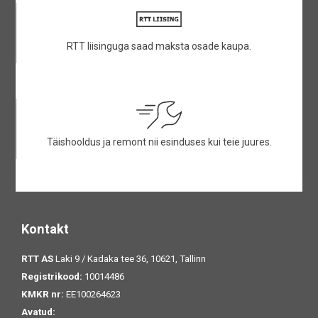
RTT liisinguga saad maksta osade kaupa.
Täishooldus ja remont nii esinduses kui teie juures.
Kontakt
RTT AS
Laki 9 / Kadaka tee 36, 10621, Tallinn
Registrikood:
10014486
KMKR nr:
EE100264623
Avatud: