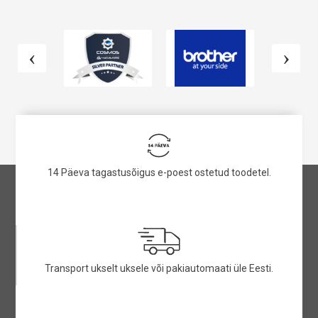
14 Päeva tagastusõigus e-poest ostetud toodetel.
Transport ukselt uksele või pakiautomaati üle Eesti.