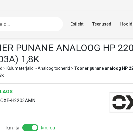
Esileht
Teenused
Hoold
ER PUNANE ANALOOG HP 22
03A) 1,8K
d
>
Kulumaterjalid
>
Analoog toonerid
>
Tooner punane analoog HP 2
8k
LAOS
:
OXE-H2203AMN
€
km.-ta
km.-ga