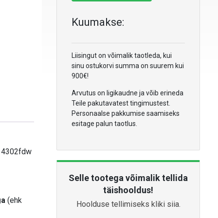
Kuumakse:
Liisingut on võimalik taotleda, kui
sinu ostukorvi summa on suurem kui
900€!
Arvutus on ligikaudne ja võib erineda
Teile pakutavatest tingimustest.
Personaalse pakkumise saamiseks
esitage palun taotlus.
, 4302fdw
Selle tootega võimalik tellida
täishooldus!
ga
(ehk
Hoolduse tellimiseks kliki siia.