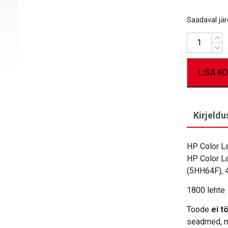
Saadaval järe
Kogus
LISA KO
Kirjeldu
HP Color L
HP Color L
(5HH64F), 
1800 lehte
Toode
ei 
seadmed, mi