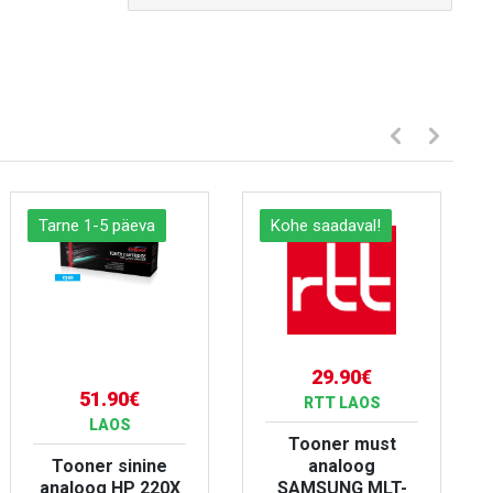
Tarne 1-5 päeva
Kohe saadaval!
29.90€
51.90€
RTT LAOS
LAOS
Tooner must
Tooner sinine
analoog
analoog HP 220X
SAMSUNG MLT-