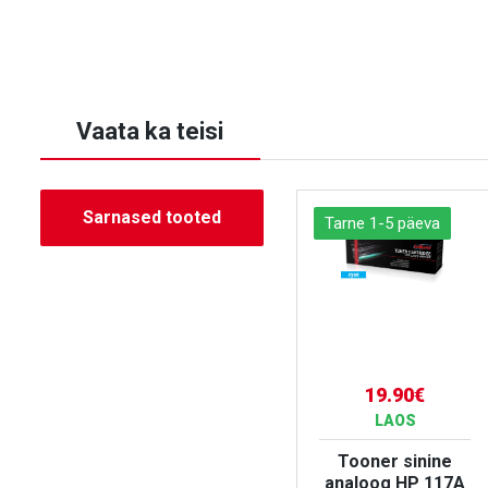
Vaata ka teisi
Sarnased tooted
Tarne 1-5 päeva
Tarne 1-5 päeva
89.90€
19.90€
LAOS
LAOS
Tooner must
Tooner sinine
A
analoog HP 89X
analoog HP 117A