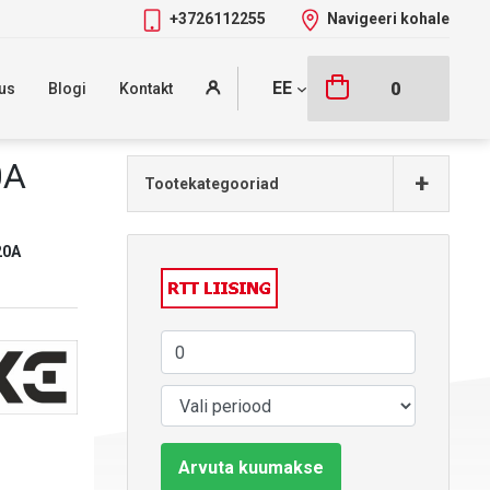
+3726112255
Navigeeri kohale
EE
0
us
Blogi
Kontakt
0A
+
Tootekategooriad
20A
Arvuta kuumakse