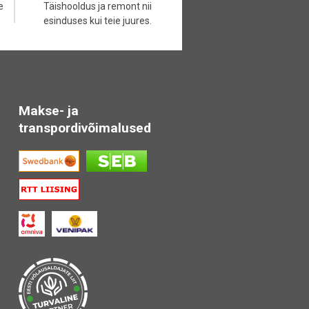
e
Täishooldus ja remont nii
esinduses kui teie juures.
Makse- ja
transpordivõimalused