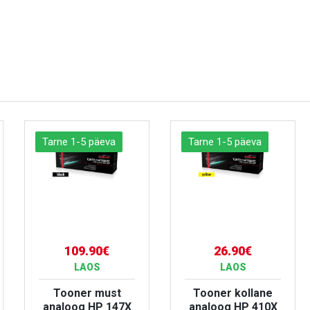
Tarne 1-5 päeva
Tarne 1-5 päeva
109.90€
26.90€
LAOS
LAOS
Tooner must
Tooner kollane
analoog HP 147X
analoog HP 410X