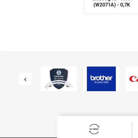
(CF289X) - 10K
(W2071A) - 0,7K
VAATA TOODET
VAATA TOODET