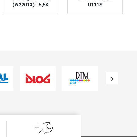
(W2201X) - 5,5K
D111S
VAATA TOODET
VAATA TOODET