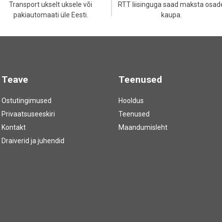
Transport ukselt uksele või
RTT liisinguga saad maksta osad
pakiautomaati üle Eesti.
kaupa.
Teave
Teenused
Ostutingimused
Hooldus
Privaatsuseeskiri
Teenused
Kontakt
Maandumisleht
Draiverid ja juhendid