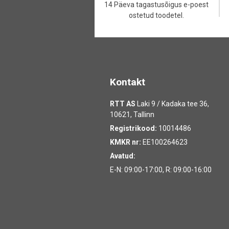
14 Päeva tagastusõigus e-poest
ostetud toodetel.
Kontakt
RTT AS
Laki 9 / Kadaka tee 36,
10621, Tallinn
Registrikood:
10014486
KMKR nr:
EE100264623
Avatud:
E-N: 09:00-17:00, R: 09:00-16:00