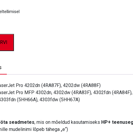
ltellimisel
RVI
s
aserJet Pro 4202dn (4RA87F), 4202dw (4RA88F)
aserJet Pro MFP 4302dn, 4302dw (4RA83F), 4302fdn (4RA84F)
4303fdn (5HH66A), 4303fdw (5HH67A)
tööta seadmetes
, mis on mõeldud kasutamiseks
HP+ teenuse
lle mudelinimi lõpeb tähega „e“)