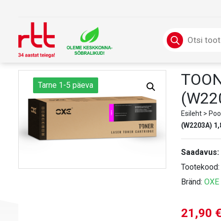
Skip
to
content
Products
search
TOON
Tarne 1-5 päeva
(W22
Esileht
>
Poo
(W2203A) 1,
Saadavus:
Tootekood
Bränd:
OXE
21,90