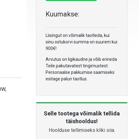
Kuumakse:
Liisingut on võimalik taotleda, kui
sinu ostukorvi summa on suurem kui
900€!
Arvutus on ligikaudne ja võib erineda
Teile pakutavatest tingimustest.
Personaalse pakkumise saamiseks
esitage palun taotlus.
DW,
Selle tootega võimalik tellida
täishooldus!
Hoolduse tellimiseks kliki siia.