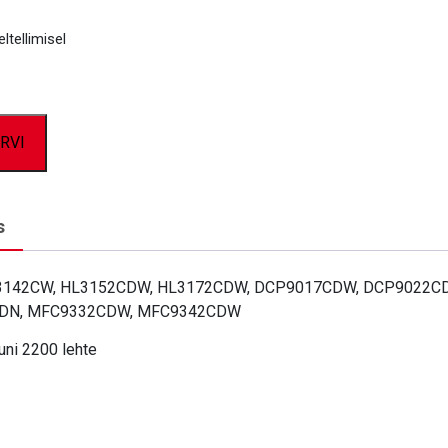
ltellimisel
RVI
s
L3142CW, HL3152CDW, HL3172CDW, DCP9017CDW, DCP9022C
DN, MFC9332CDW, MFC9342CDW
uni 2200 lehte