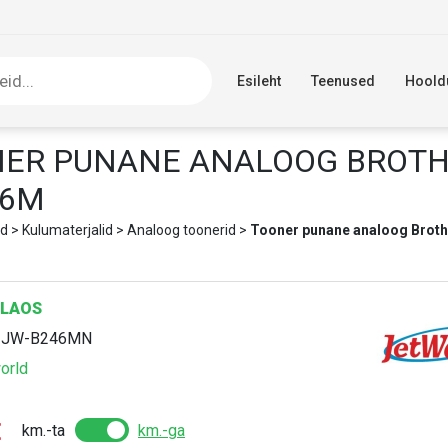
Esileht
Teenused
Hoold
ER PUNANE ANALOOG BROT
46M
d
>
Kulumaterjalid
>
Analoog toonerid
>
Tooner punane analoog Broth
LAOS
:
JW-B246MN
orld
€
km.-ta
km.-ga