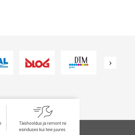
VAATA TOODET
VAATA TOODET
e
Täishooldus ja remont nii
esinduses kui teie juures.