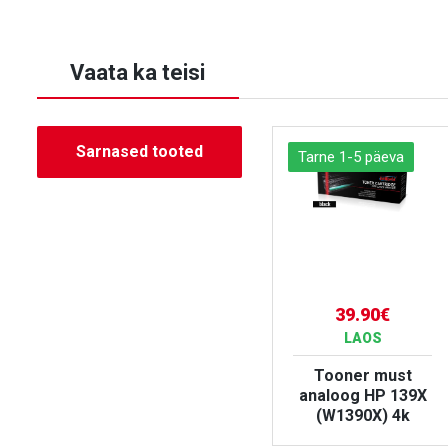
Vaata ka teisi
Sarnased tooted
Tarne 1-5 päeva
Tarne 1-5 päeva
41.90€
39.90€
LAOS
LAOS
Tooner punane
Tooner must
A
analoog HP 207X
analoog HP 139X
(W2213X) - 2,4K
(W1390X) 4k