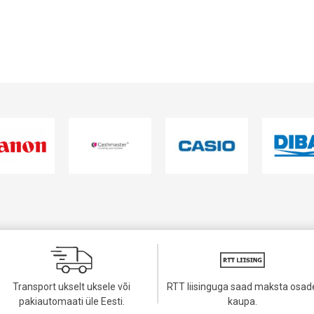
VAATA TOODET
VAATA TOODET
Transport ukselt uksele või
RTT liisinguga saad maksta osad
pakiautomaati üle Eesti.
kaupa.