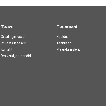
Teave
Teenused
Ostutingimused
Hooldus
Privaatsuseeskiri
Teenused
Kontakt
Maandumisleht
Draiverid ja juhendid