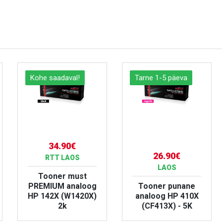
Kohe saadaval!
Tarne 1-5 päeva
34.90€
26.90€
RTT LAOS
LAOS
Tooner must
PREMIUM analoog
Tooner punane
HP 142X (W1420X)
analoog HP 410X
2k
(CF413X) - 5K