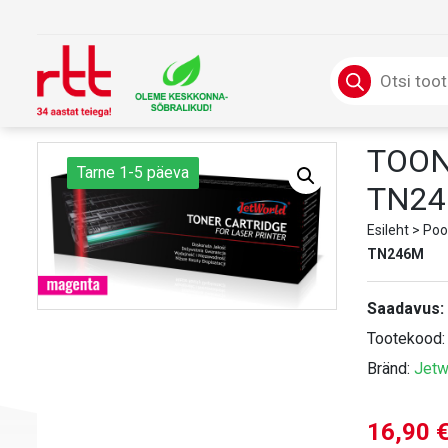
Skip
to
content
Products
search
TOON
Tarne 1-5 päeva
TN2
Esileht
>
Poo
TN246M
Saadavus:
Tootekood
Bränd:
Jetw
16,90