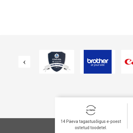
VAATA TOODET
VAATA TOODET
14 Päeva tagastusõigus e-poest
ostetud toodetel.