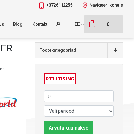
+3726112255
Navigeeri kohale
EE
0
us
Blogi
Kontakt
HER
+
Tootekategooriad
er
Arvuta kuumakse