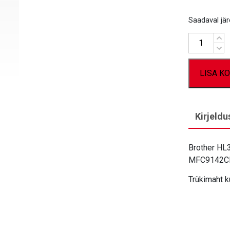
Saadaval järe
Kogus
LISA KO
Kirjeldu
Brother H
MFC9142C
Trükimaht k