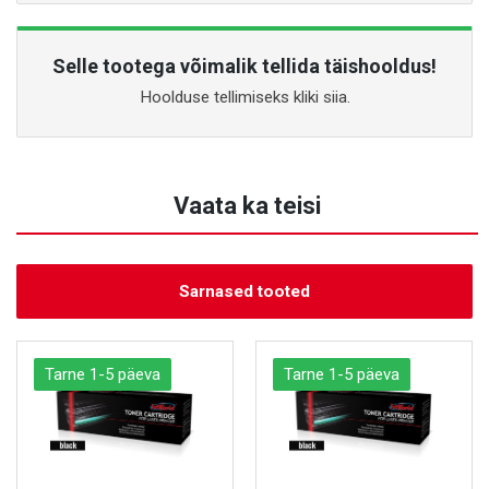
Selle tootega võimalik tellida täishooldus!
Hoolduse tellimiseks kliki siia.
Vaata ka teisi
Sarnased tooted
Tarne 1-5 päeva
Tarne 1-5 päeva