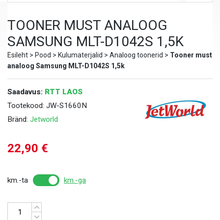
TOONER MUST ANALOOG
SAMSUNG MLT-D1042S 1,5K
Esileht
>
Pood
>
Kulumaterjalid
>
Analoog toonerid
>
Tooner must
analoog Samsung MLT-D1042S 1,5k
Saadavus:
RTT LAOS
Tootekood:
JW-S1660N
Bränd:
Jetworld
22,90
€
km.-ta
km.-ga
Kogus