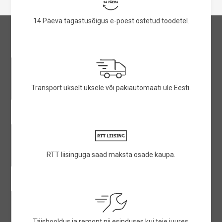
14 Päeva tagastusõigus e-poest ostetud toodetel.
Transport ukselt uksele või pakiautomaati üle Eesti.
RTT liisinguga saad maksta osade kaupa.
Täishooldus ja remont nii esinduses kui teie juures.