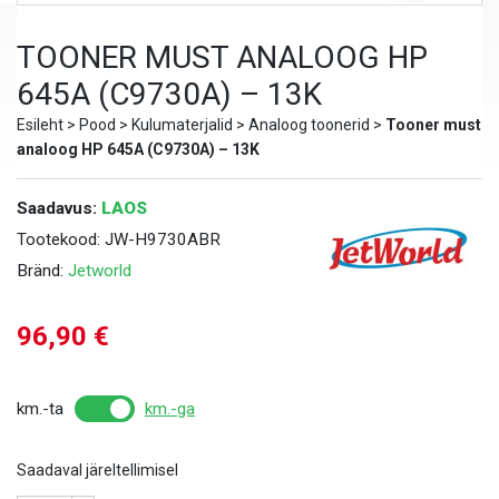
TOONER MUST ANALOOG HP
645A (C9730A) – 13K
Esileht
>
Pood
>
Kulumaterjalid
>
Analoog toonerid
>
Tooner must
analoog HP 645A (C9730A) – 13K
Saadavus:
LAOS
Tootekood:
JW-H9730ABR
Bränd:
Jetworld
96,90
€
km.-ta
km.-ga
Saadaval järeltellimisel