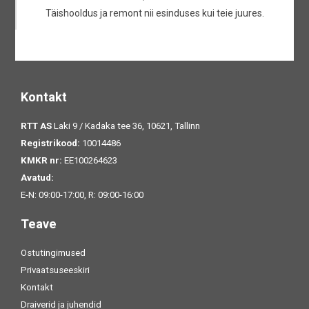
Täishooldus ja remont nii esinduses kui teie juures.
Kontakt
RTT AS
Laki 9 / Kadaka tee 36, 10621, Tallinn
Registrikood:
10014486
KMKR nr:
EE100264623
Avatud:
E-N: 09:00-17:00, R: 09:00-16:00
Teave
Ostutingimused
Privaatsuseeskiri
Kontakt
Draiverid ja juhendid