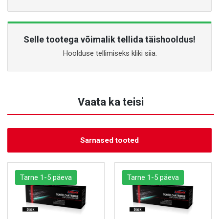
Selle tootega võimalik tellida täishooldus!
Hoolduse tellimiseks kliki siia.
Vaata ka teisi
Sarnased tooted
Tarne 1-5 päeva
Tarne 1-5 päeva