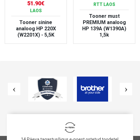
51.90€
RTT LAOS
LAOS
Tooner must
Tooner sinine
PREMIUM analoog
analoog HP 220X
HP 139A (W1390A)
(W2201X) - 5,5K
1,5k
VAATA TOODET
VAATA TOODET
14 Päeva tagastusõigus e-poest ostetud toodetel.