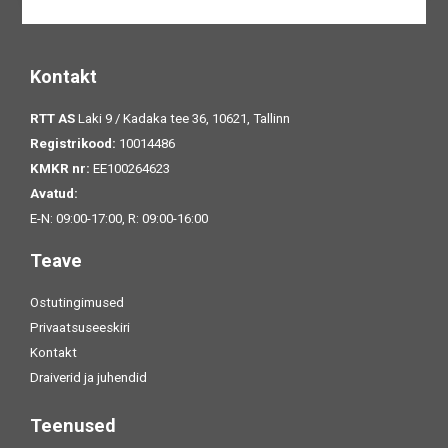
Kontakt
RTT AS
Laki 9 / Kadaka tee 36, 10621, Tallinn
Registrikood:
10014486
KMKR nr:
EE100264623
Avatud:
E-N: 09:00-17:00, R: 09:00-16:00
Teave
Ostutingimused
Privaatsuseeskiri
Kontakt
Draiverid ja juhendid
Teenused