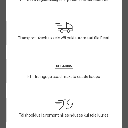
Transport ukselt uksele või pakiautomaati üle Eesti.
RTT liisinguga saad maksta osade kaupa.
Täishooldus ja remont nii esinduses kui teie juures.