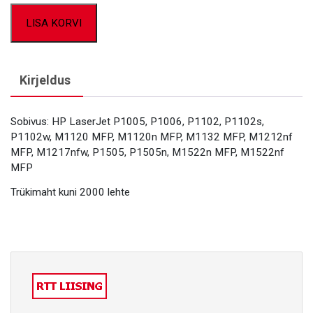
LISA KORVI
Kirjeldus
Sobivus: HP LaserJet P1005, P1006, P1102, P1102s,
P1102w, M1120 MFP, M1120n MFP, M1132 MFP, M1212nf
MFP, M1217nfw, P1505, P1505n, M1522n MFP, M1522nf
MFP
Trükimaht kuni 2000 lehte