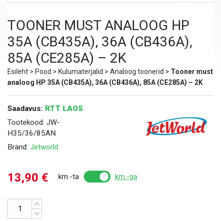
TOONER MUST ANALOOG HP
35A (CB435A), 36A (CB436A),
85A (CE285A) – 2K
Esileht
>
Pood
>
Kulumaterjalid
>
Analoog toonerid
>
Tooner must
analoog HP 35A (CB435A), 36A (CB436A), 85A (CE285A) – 2K
Saadavus:
RTT LAOS
Tootekood:
JW-
H35/36/85AN
Bränd:
Jetworld
13,90
€
km.-ta
km.-ga
Kogus