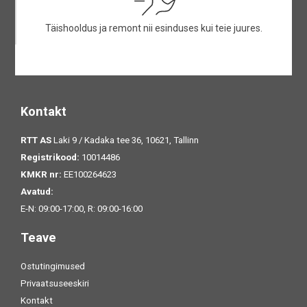
Täishooldus ja remont nii esinduses kui teie juures.
Kontakt
RTT AS
Laki 9 / Kadaka tee 36, 10621, Tallinn
Registrikood:
10014486
KMKR nr:
EE100264623
Avatud:
E-N: 09:00-17:00, R: 09:00-16:00
Teave
Ostutingimused
Privaatsuseeskiri
Kontakt