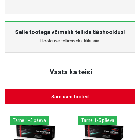
Selle tootega võimalik tellida täishooldus!
Hoolduse tellimiseks kliki siia.
Vaata ka teisi
Sarnased tooted
Tarne 1-5 päeva
Tarne 1-5 päeva