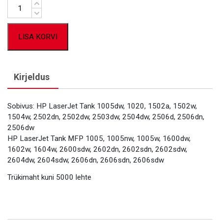
Kogus
LISA KORVI
Kirjeldus
Sobivus: HP LaserJet Tank 1005dw, 1020, 1502a, 1502w,
1504w, 2502dn, 2502dw, 2503dw, 2504dw, 2506d, 2506dn,
2506dw
HP LaserJet Tank MFP 1005, 1005nw, 1005w, 1600dw,
1602w, 1604w, 2600sdw, 2602dn, 2602sdn, 2602sdw,
2604dw, 2604sdw, 2606dn, 2606sdn, 2606sdw
Trükimaht kuni 5000 lehte