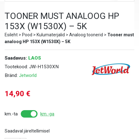
TOONER MUST ANALOOG HP
153X (W1530X) – 5K
Esileht
>
Pood
>
Kulumaterjalid
>
Analoog toonerid
>
Tooner must
analoog HP 153X (W1530X) – 5K
Saadavus:
LAOS
Tootekood:
JW-H1530XN
Bränd:
Jetworld
14,90
€
km.-ta
km.-ga
Saadaval järeltellimisel