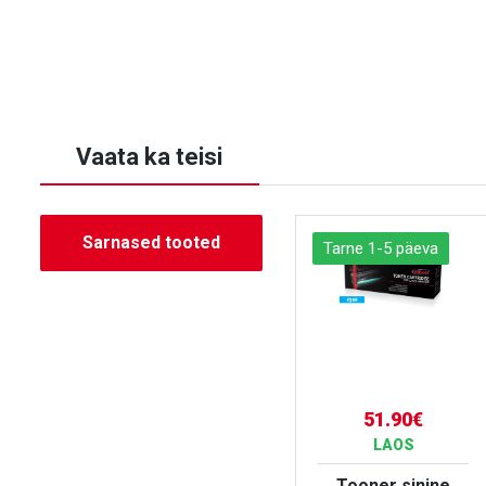
Vaata ka teisi
Sarnased tooted
Tarne 1-5 päeva
Tarne 1-5 päeva
51.90€
51.90€
LAOS
LAOS
Tooner punane
Tooner sinine