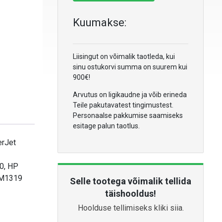
Kuumakse:
Liisingut on võimalik taotleda, kui
sinu ostukorvi summa on suurem kui
900€!
Arvutus on ligikaudne ja võib erineda
Teile pakutavatest tingimustest.
Personaalse pakkumise saamiseks
esitage palun taotlus.
erJet
0, HP
 M1319
Selle tootega võimalik tellida
täishooldus!
Hoolduse tellimiseks kliki siia.