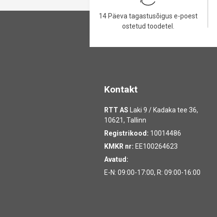
14 Päeva tagastusõigus e-poest
ostetud toodetel.
Kontakt
RTT AS
Laki 9 / Kadaka tee 36,
10621, Tallinn
Registrikood:
10014486
KMKR nr:
EE100264623
Avatud:
E-N: 09:00-17:00, R: 09:00-16:00