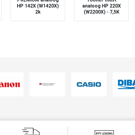
HP 142X (W1420X)
analoog HP 220X
2k
(W2200X) - 7,5K
VAATA TOODET
VAATA TOODET