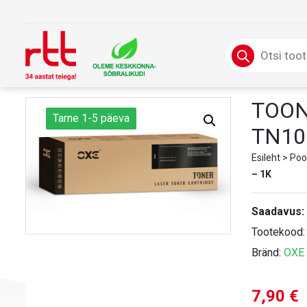
Skip
to
content
Products
search
TOON
Tarne 1-5 päeva
TN10
Esileht
>
Poo
– 1K
Saadavus:
Tootekood
Bränd:
OXE
7,90
€