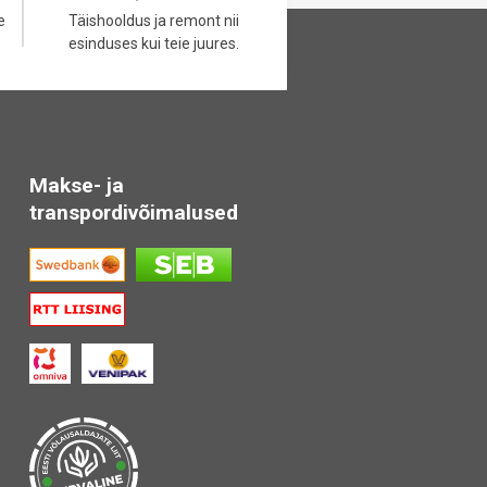
e
Täishooldus ja remont nii
esinduses kui teie juures.
Makse- ja
transpordivõimalused