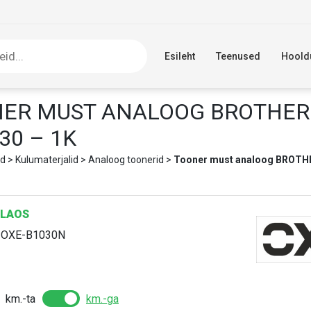
Esileht
Teenused
Hoold
ER MUST ANALOOG BROTHER
30 – 1K
d
>
Kulumaterjalid
>
Analoog toonerid
>
Tooner must analoog BROTH
LAOS
:
OXE-B1030N
km.-ta
km.-ga