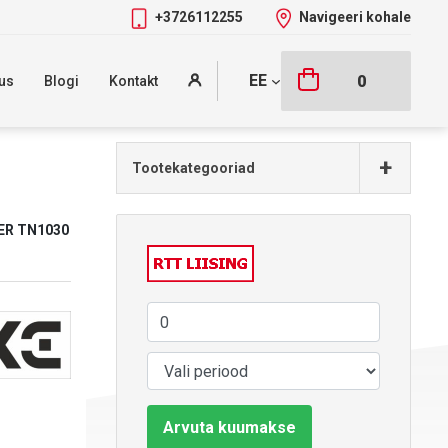
+3726112255
Navigeeri kohale
EE
0
us
Blogi
Kontakt
+
Tootekategooriad
ER TN1030
Arvuta kuumakse