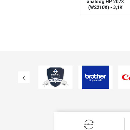
A
analoog HP 655A
analoog HP 207X
(CF450A) - 12,5K
(W2210X) - 3,1K
VAATA TOODET
VAATA TOODET