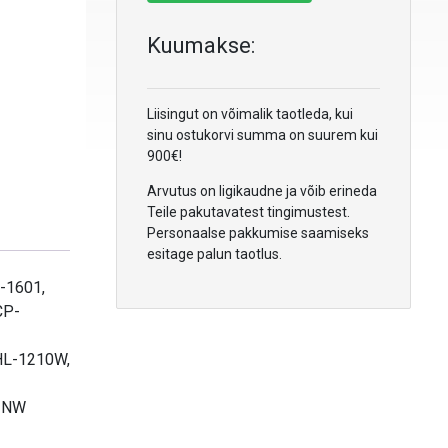
Kuumakse:
Liisingut on võimalik taotleda, kui
sinu ostukorvi summa on suurem kui
900€!
Arvutus on ligikaudne ja võib erineda
Teile pakutavatest tingimustest.
Personaalse pakkumise saamiseks
esitage palun taotlus.
-1601,
CP-
HL-1210W,
1NW