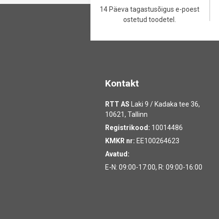
14 Päeva tagastusõigus e-poest
ostetud toodetel.
Kontakt
RTT AS
Laki 9 / Kadaka tee 36,
10621, Tallinn
Registrikood:
10014486
KMKR nr:
EE100264623
Avatud:
E-N: 09:00-17:00, R: 09:00-16:00