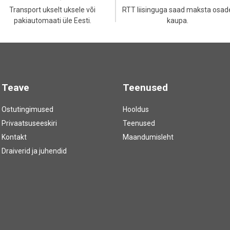
Transport ukselt uksele või
RTT liisinguga saad maksta osad
pakiautomaati üle Eesti.
kaupa.
Teave
Teenused
Ostutingimused
Hooldus
Privaatsuseeskiri
Teenused
Kontakt
Maandumisleht
Draiverid ja juhendid