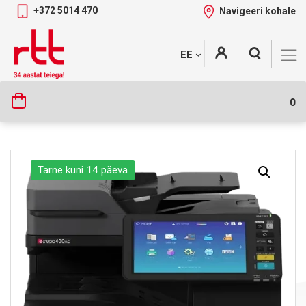
+372 5014 470
Navigeeri kohale
Skip
+
EE
Tootekategooriad
to
content
0
Tarne kuni 14 päeva