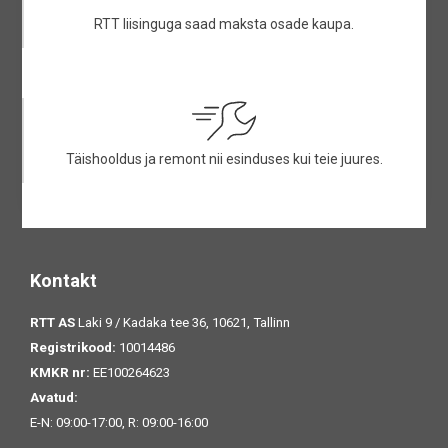
RTT liisinguga saad maksta osade kaupa.
Täishooldus ja remont nii esinduses kui teie juures.
Kontakt
RTT AS
Laki 9 / Kadaka tee 36, 10621, Tallinn
Registrikood:
10014486
KMKR nr:
EE100264623
Avatud:
E-N: 09:00-17:00, R: 09:00-16:00