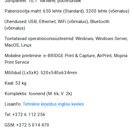
Juhtpaneel: 10,1″ värviline, puutetundlik
Paberisöötja maht: 650 lehte (Standard), 3200 lehte (võimalus)
Ühendused: USB, Ethernet, WiFi (võimalus), Bluetooth
(võimalus)
Toetatavad operatsioonisüsteemid: Windows, Windows Server,
MacOS, Linux
Mobiilne printimine: e-BRIDGE Print & Capture, AirPrint, Mopria
Print Service
Mõõdud (LxSxK): 520x540x634mm
Kaal: 53 kg
Komplektis: toonerid (M: 6k, V: 2k)
Lisainfo:
Tehniline kirjeldus inglise keeles
Tel: +372 6 112 256
GSM: +372 5 014 470