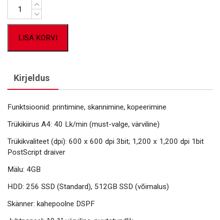
Kogus
LISA KORVI
Kirjeldus
Funktsioonid: printimine, skannimine, kopeerimine
Trükikiirus A4: 40 Lk/min (must-valge, värviline)
Trükikvaliteet (dpi): 600 x 600 dpi 3bit; 1,200 x 1,200 dpi 1bit
PostScript draiver
Mälu: 4GB
HDD: 256 SSD (Standard), 512GB SSD (võimalus)
Skänner: kahepoolne DSPF