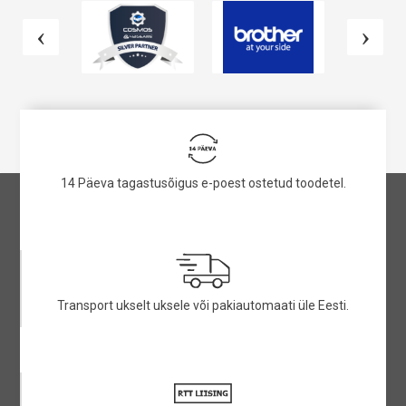
14 Päeva tagastusõigus e-poest ostetud toodetel.
Transport ukselt uksele või pakiautomaati üle Eesti.