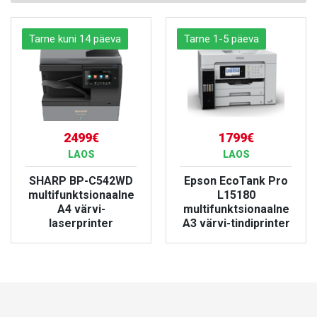
Tarne kuni 14 päeva
Tarne 1-5 päeva
2499€
1799€
LAOS
LAOS
SHARP BP-C542WD
Epson EcoTank Pro
multifunktsionaalne
L15180
A4 värvi-
multifunktsionaalne
laserprinter
A3 värvi-tindiprinter
VAATA TOODET
VAATA TOODET