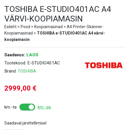
TOSHIBA E-STUDIO401AC A4
VÄRVI-KOOPIAMASIN
Esileht
>
Pood
>
Koopiamasinad
>
A4 Printer-Skänner-
Koopiamasinad
>
TOSHIBA e-STUDIO401AC A4 värvi-
koopiamasin
Saadavus:
LAOS
Tootekood:
E-STUDIO401AC
Bränd:
TOSHIBA
2999,00
€
km.-ta
km.-ga
Saadaval järeltellimisel