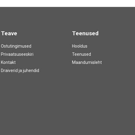
Teave
Teenused
Ostutingimused
Hooldus
Privaatsuseeskiri
Teenused
Kontakt
Maandumisleht
Draiverid ja juhendid