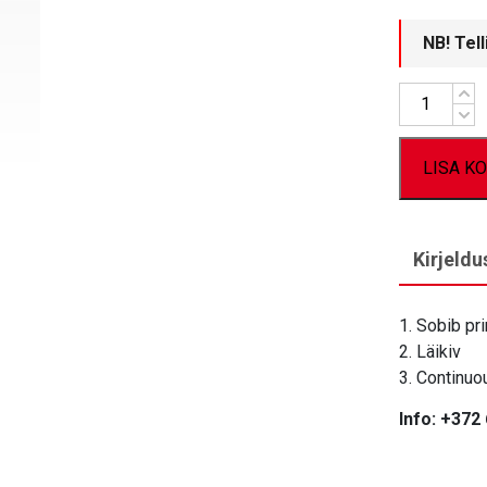
NB! Tel
Kogus
LISA KO
Kirjeldu
1. Sobib pr
2. Läikiv
3. Continuou
Info: +372