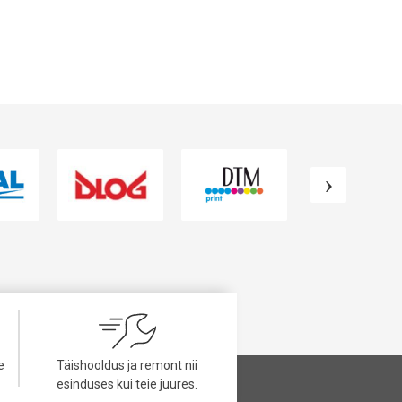
VAATA TOODET
VAATA TOODET
e
Täishooldus ja remont nii
esinduses kui teie juures.