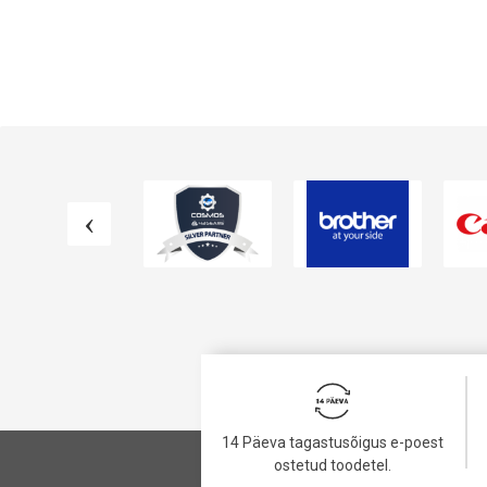
VAATA TOODET
VAATA TOODET
14 Päeva tagastusõigus e-poest
ostetud toodetel.