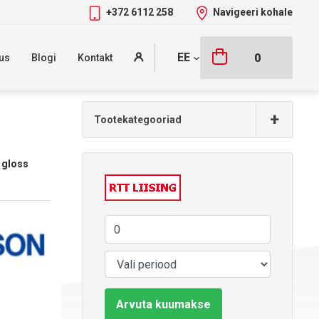
+372 6112 258
Navigeeri kohale
EE
0
us
Blogi
Kontakt
+
Tootekategooriad
 gloss
Arvuta kuumakse