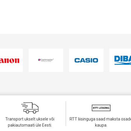
VAATA TOODET
VAATA TOODET
Transport ukselt uksele või
RTT liisinguga saad maksta osad
pakiautomaati üle Eesti.
kaupa.