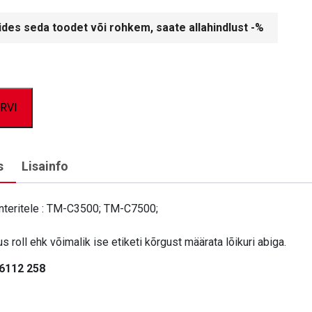
lides seda toodet või rohkem, saate allahindlust -%
RVI
s
Lisainfo
interitele : TM-C3500; TM-C7500;
s roll ehk võimalik ise etiketi kõrgust määrata lõikuri abiga.
 6112 258