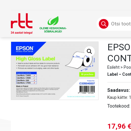
Skip
to
content
Products
search
EPSO
CONT
Esileht
>
Poo
Label – Con
Saadavus:
Kaup kätte: 
Tootekood
17,96