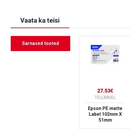
Vaata ka teisi
Sarnased tooted
14.19€
27.53€
TELLIMISEL
TELLIMISEL
Epson PE matte
Epson PE matte
Label Continuous
Label 102mm X
51mm X 29m
51mm