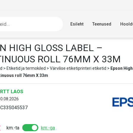
Esileht
Teenused
Hoold
N HIGH GLOSS LABEL –
INUOUS ROLL 76MM X 33M
d
>
Etiketid ja termokiled
>
Värvilise etiketiprinteri etiketid
>
Epson High
tinuous roll 76mm X 33m
RTT LAOS
10.08.2026
:
C33S045537
€
km.-ta
km.-ga