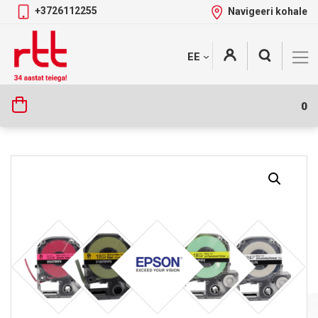
+3726112255
Navigeeri kohale
Skip
+
EE
Tootekategooriad
to
content
0