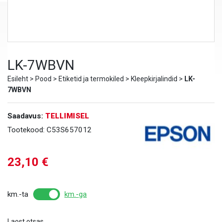
LK-7WBVN
Esileht
>
Pood
>
Etiketid ja termokiled
>
Kleepkirjalindid
>
LK-
7WBVN
Saadavus:
TELLIMISEL
Tootekood:
C53S657012
23,10
€
km.-ta
km.-ga
Laost otsas