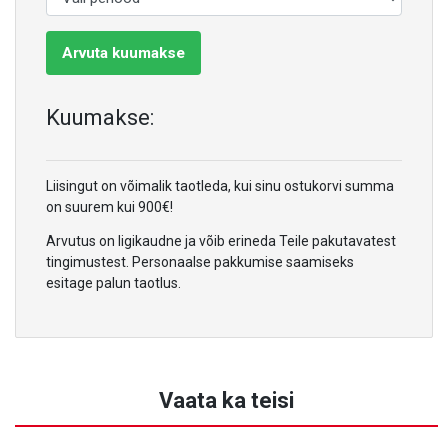
Arvuta kuumakse
Kuumakse:
Liisingut on võimalik taotleda, kui sinu ostukorvi summa
on suurem kui 900€!
Arvutus on ligikaudne ja võib erineda Teile pakutavatest
tingimustest. Personaalse pakkumise saamiseks
esitage palun taotlus.
Vaata ka teisi