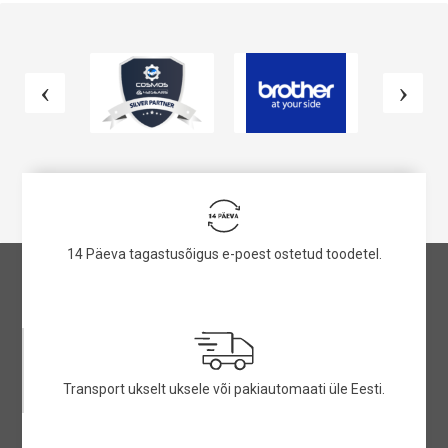
14 Päeva tagastusõigus e-poest ostetud toodetel.
Transport ukselt uksele või pakiautomaati üle Eesti.