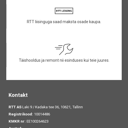
RTT liisinguga saad maksta osade kaupa.
Täishooldus ja remont nii esinduses kui teie juures.
Kontakt
RTT AS
Laki 9 / Kadaka tee 36, 10621, Tallinn
Registrikood:
10014486
KMKR nr:
EE100264623