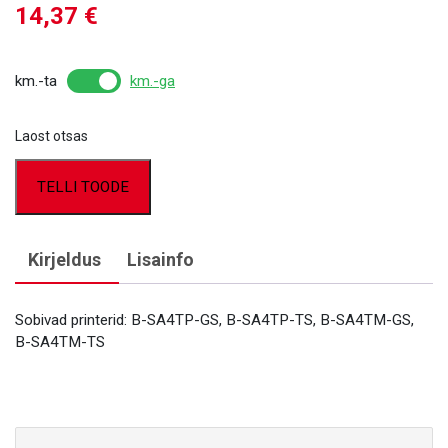
14,37
€
km.-ta
km.-ga
Laost otsas
TELLI TOODE
Kirjeldus
Lisainfo
Sobivad printerid: B-SA4TP-GS, B-SA4TP-TS, B-SA4TM-GS,
B-SA4TM-TS