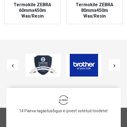
Termokile ZEBRA
Termokile ZEBRA
60mmx450m
80mmx450m
Wax/Resin
Wax/Resin
VAATA TOODET
VAATA TOODET
14 Päeva tagastusõigus e-poest ostetud toodetel.