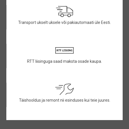
Transport ukselt uksele või pakiautomaati üle Eesti.
RTT liisinguga saad maksta osade kaupa.
Täishooldus ja remont nii esinduses kui teie juures.