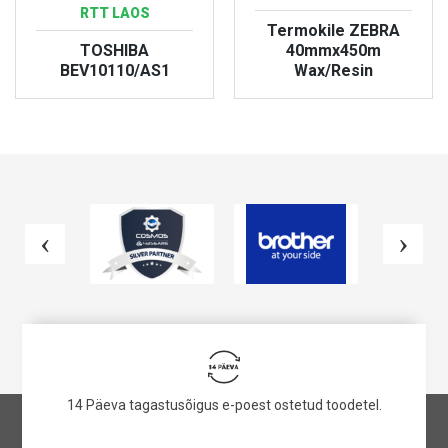
RTT LAOS
Termokile ZEBRA
TOSHIBA
40mmx450m
BEV10110/AS1
Wax/Resin
VAATA TOODET
VAATA TOODET
14 Päeva tagastusõigus e-poest ostetud toodetel.