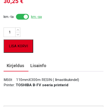
30,25
€
km.-ta
km.-ga
Kogus
LISA KORVI
Kirjeldus
Lisainfo
Mõõt 110mmX300m RESIN ( Ilmastikukindel)
Printer:
TOSHIBA B-FV seeria printerid