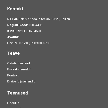
Kontakt
RTT AS
Laki 9 / Kadaka tee 36, 10621, Tallinn
Registrikood:
10014486
KMKR nr:
EE100264623
Avatud:
E-N: 09:00-17:00, R: 09:00-16:00
Teave
Ostutingimused
Privaatsuseeskiri
Kontakt
Draiverid ja juhendid
Teenused
Hooldus