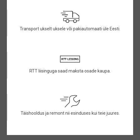
Transport ukselt uksele või pakiautomaati üle Eesti.
RTT liisinguga saad maksta osade kaupa.
Täishooldus ja remont nii esinduses kui teie juures.