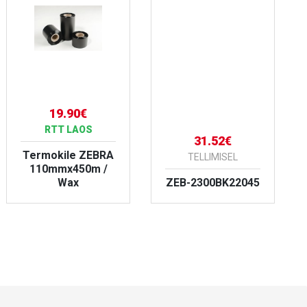
19.90€
RTT LAOS
31.52€
Termokile ZEBRA
TELLIMISEL
110mmx450m /
Wax
ZEB-2300BK22045
VAATA TOODET
VAATA TOODET