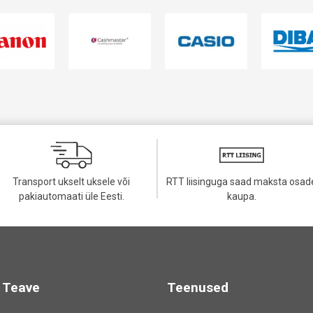
Transport ukselt uksele või
RTT liisinguga saad maksta osad
pakiautomaati üle Eesti.
kaupa.
Teave
Teenused