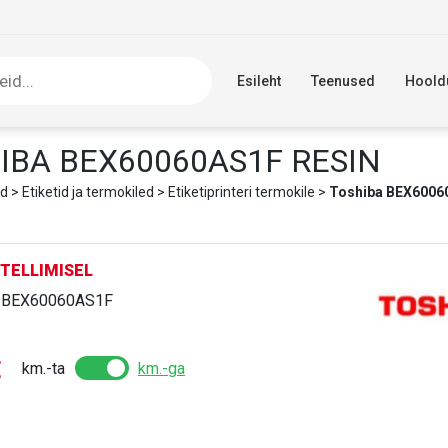
Esileht
Teenused
Hoold
IBA BEX60060AS1F RESIN
d
>
Etiketid ja termokiled
>
Etiketiprinteri termokile
>
Toshiba BEX6006
TELLIMISEL
:
BEX60060AS1F
€
km.-ta
km.-ga