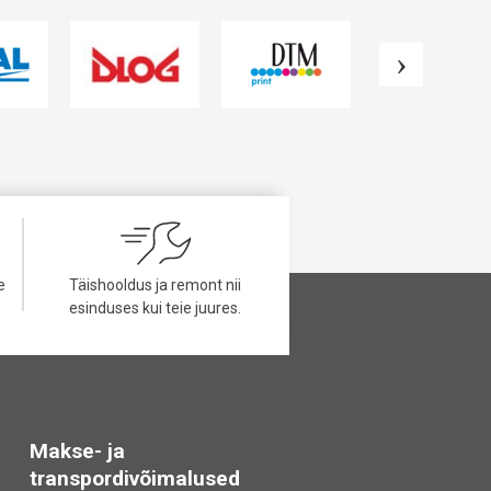
e
Täishooldus ja remont nii
esinduses kui teie juures.
Makse- ja
transpordivõimalused