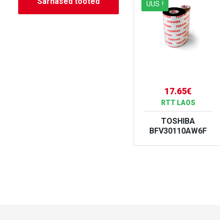
Sarnased tooted
UUS !
7.44€
17.65€
RTT LAOS
RTT LAOS
Termokile ZEBRA
60mmx300m /
TOSHIBA
Wax
BFV30110AW6F
VAATA TOODET
VAATA TOODET