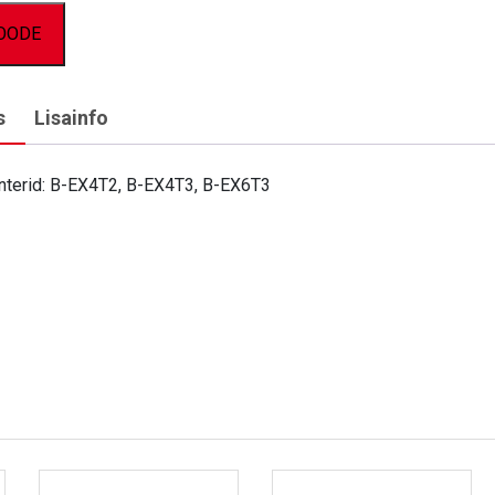
TOODE
s
Lisainfo
interid: B-EX4T2, B-EX4T3, B-EX6T3