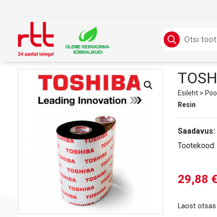
Skip
to
content
Products
search
TOSH
Esileht
>
Poo
Resin
Saadavus:
Tootekood
29,88
Laost otsas