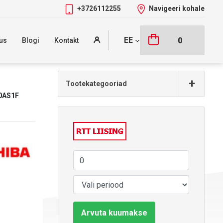
+3726112255
Navigeeri kohale
EE
0
us
Blogi
Kontakt
+
Tootekategooriad
0AS1F
Arvuta kuumakse