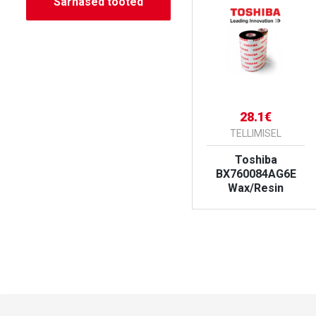
Sarnased tooted
13.70€
28.1€
RTT LAOS
TELLIMISEL
A
Termokile ZEBRA
Toshiba
110mmx300m /
BX760084AG6E
Wax
Wax/Resin
VAATA TOODET
VAATA TOODET