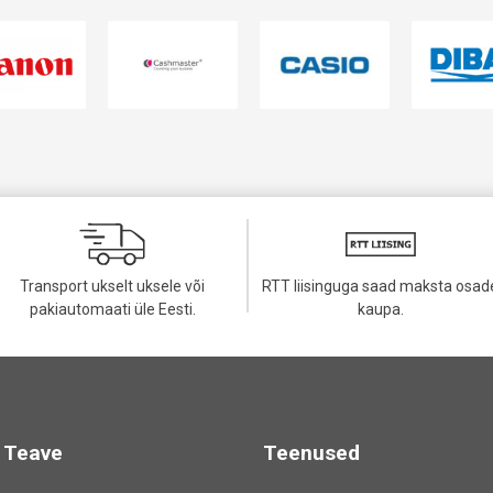
Transport ukselt uksele või
RTT liisinguga saad maksta osad
pakiautomaati üle Eesti.
kaupa.
Teave
Teenused