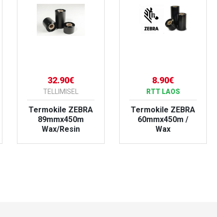
32.90€
8.90€
TELLIMISEL
RTT LAOS
Termokile ZEBRA
Termokile ZEBRA
89mmx450m
60mmx450m /
Wax/Resin
Wax
VAATA TOODET
VAATA TOODET