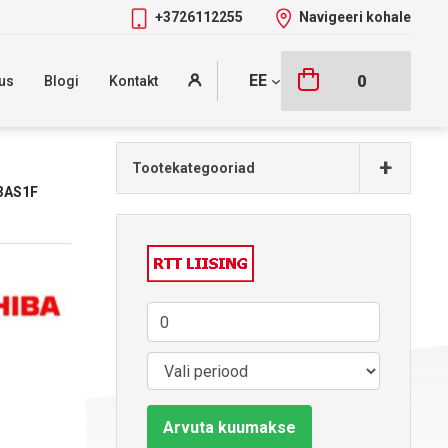
+3726112255
Navigeeri kohale
EE
0
us
Blogi
Kontakt
+
Tootekategooriad
3AS1F
Arvuta kuumakse