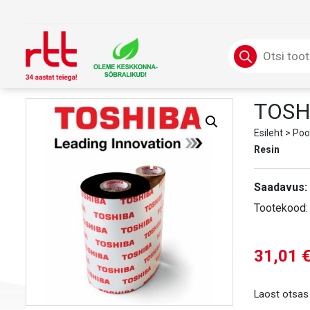
Skip
to
content
Products
search
TOSH
Esileht
>
Poo
Resin
Saadavus:
Tootekood
31,01
Laost otsas