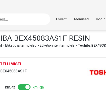
Esileht
Teenused
Hoold
IBA BEX45083AS1F RESIN
d
>
Etiketid ja termokiled
>
Etiketiprinteri termokile
>
Toshiba BEX4508
TELLIMISEL
:
BEX45083AS1F
€
km.-ta
km.-ga