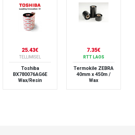
25.43€
7.35€
TELLIMISEL
RTT LAOS
Toshiba
Termokile ZEBRA
BX780076AG6E
40mm x 450m /
Wax/Resin
Wax
VAATA TOODET
VAATA TOODET