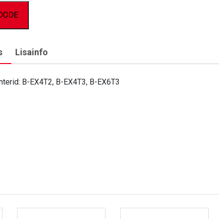
TOODE
s
Lisainfo
interid: B-EX4T2, B-EX4T3, B-EX6T3