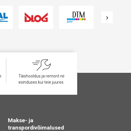
e
Täishooldus ja remont nii
esinduses kui teie juures.
Makse- ja
transpordivõimalused