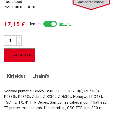
Tootekood:
7MS.080.050.4.10
17,15
€
km.-ta
km.-ga
Kogus
LISA KORVI
Kirjeldus
Lisainfo
Sobivad printerid: Godex G500, G530, RT700(i), RT730(i),
RT833i, RT863i, Zebra ZD230t, ZD630t, Honeywell PC43t,
TSC TE, TX, 4″ TTP Series, Samuti mis tahes muu 4″ flathead
TT printer, mis kasutab 1″ südamikku, CSO TTR kuni 300 m.