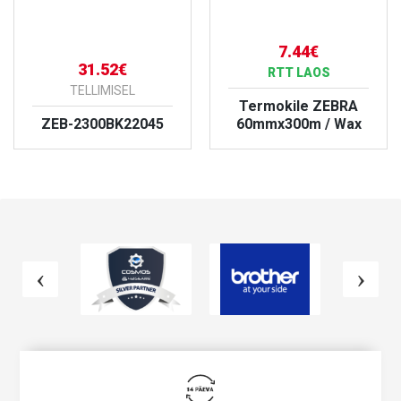
7.44€
31.52€
RTT LAOS
TELLIMISEL
Termokile ZEBRA
ZEB-2300BK22045
60mmx300m / Wax
VAATA TOODET
VAATA TOODET