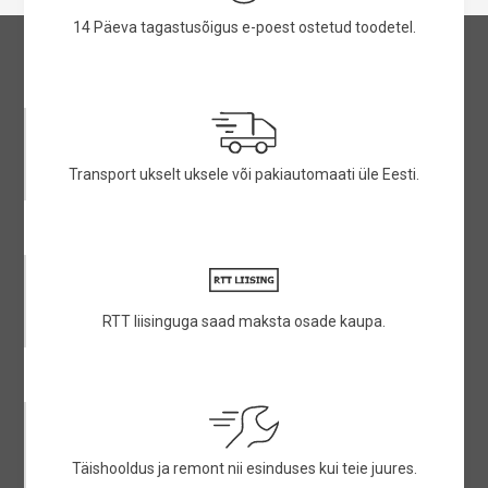
14 Päeva tagastusõigus e-poest ostetud toodetel.
Transport ukselt uksele või pakiautomaati üle Eesti.
RTT liisinguga saad maksta osade kaupa.
Täishooldus ja remont nii esinduses kui teie juures.