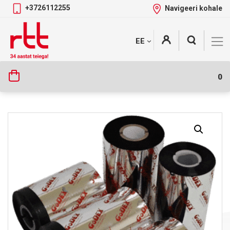
+3726112255
Navigeeri kohale
Skip
+
EE
Tootekategooriad
to
content
0