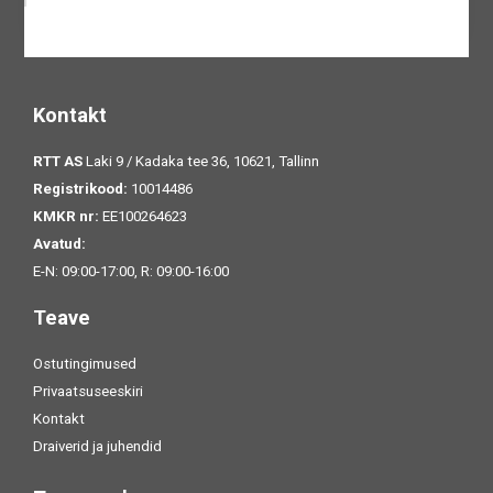
Kontakt
RTT AS
Laki 9 / Kadaka tee 36, 10621, Tallinn
Registrikood:
10014486
KMKR nr:
EE100264623
Avatud:
E-N: 09:00-17:00, R: 09:00-16:00
Teave
Ostutingimused
Privaatsuseeskiri
Kontakt
Draiverid ja juhendid