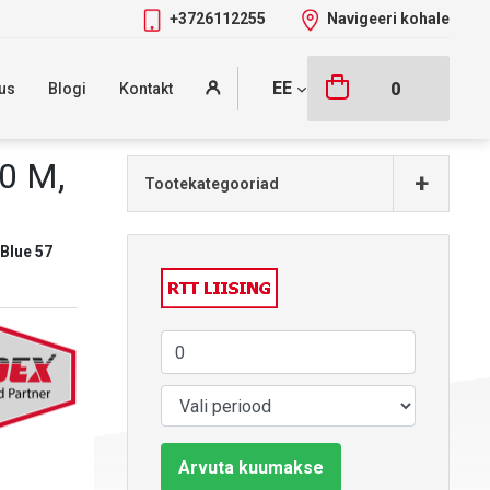
+3726112255
Navigeeri kohale
EE
0
us
Blogi
Kontakt
0 M,
+
Tootekategooriad
Blue 57
Arvuta kuumakse