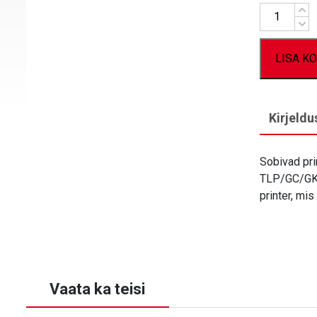
Kogus
LISA KO
Kirjeldu
Sobivad pri
TLP/GC/GK/
printer, mi
Vaata ka teisi