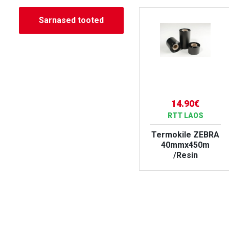
Sarnased tooted
7.35€
14.90€
RTT LAOS
RTT LAOS
Termokile ZEBRA
Termokile ZEBRA
40mm x 450m /
40mmx450m
Wax
/Resin
VAATA TOODET
VAATA TOODET