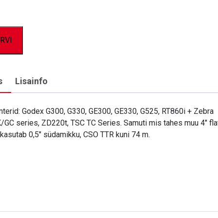
RVI
s
Lisainfo
nterid: Godex G300, G330, GE300, GE330, G525, RT860i + Zebra
GC series, ZD220t, TSC TC Series. Samuti mis tahes muu 4″ fl
s kasutab 0,5″ südamikku, CSO TTR kuni 74 m.