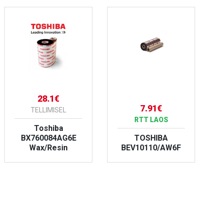
28.1€
7.91€
TELLIMISEL
RTT LAOS
Toshiba
BX760084AG6E
TOSHIBA
Wax/Resin
BEV10110/AW6F
VAATA TOODET
VAATA TOODET