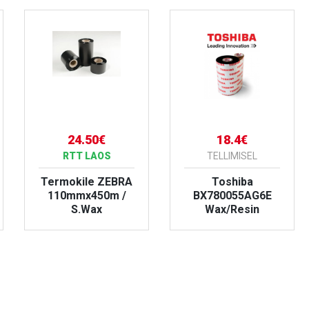
24.50€
18.4€
RTT LAOS
TELLIMISEL
Termokile ZEBRA
Toshiba
110mmx450m /
BX780055AG6E
S.Wax
Wax/Resin
VAATA TOODET
VAATA TOODET