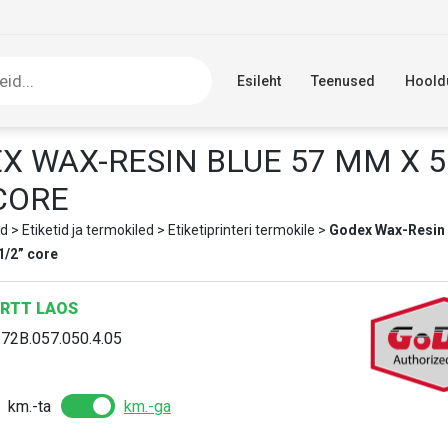
Esileht
Teenused
Hoold
X WAX-RESIN BLUE 57 MM X 5
 CORE
d
>
Etiketid ja termokiled
>
Etiketiprinteri termokile
>
Godex Wax-Resin 
1/2” core
RTT LAOS
:
72B.057.050.4.05
km.-ta
km.-ga