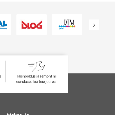
e
Täishooldus ja remont nii
esinduses kui teie juures.