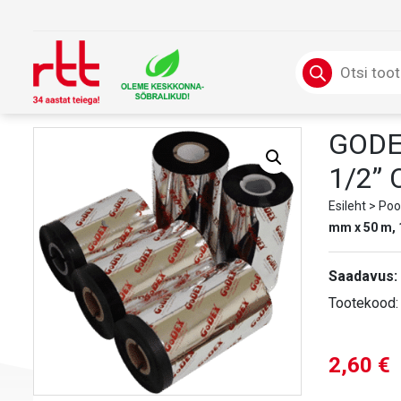
Skip
to
content
Products
search
GODE
1/2”
Esileht
>
Poo
mm x 50 m, 
Saadavus:
Tootekood
2,60
€